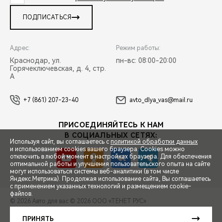
ПОДПИСАТЬСЯ
Адрес:
Режим работы:
Краснодар, ул.
пн-вс: 08:00-20:00
Горячеключевская, д. 4, стр.
А
+7 (861) 207-23-40
avto_dlya_vas@mail.ru
ПРИСОЕДИНЯЙТЕСЬ К НАМ
В СОЦИАЛЬНЫХ СЕТЯХ:
Используя сайт, вы соглашаетесь с
политикой обработки данных
и использованием cookies вашего браузера. Cookies можно
отключить в любой момент в настройках браузера. Для обеспечения
оптимальной работы и улучшения пользовательского опыта на сайте
могут использоваться системы веб-аналитики (в том числе
СПЕЦПРЕДЛОЖЕНИЯ
Яндекс.Метрика). Продолжая использование сайта, Вы соглашаетесь
с применением указанных технологий и размещением cookie-
файлов.
© 2026 Авто для вас
© 2026 ООО «ТЕНЕТ РУС»
ЗАПИСЬ НА ТЕСТ-ДРАЙВ
ПРАВОВАЯ ИНФОРМАЦИЯ
КОНТАКТЫ
КЛИЕНТСКАЯ ПОДДЕРЖКА
ПРИНЯТЬ