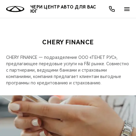
ЧЕРИ ЦЕНТР АВТО ДЛЯ ВАС
ЮГ
CHERY FINANCE
ОНЛАЙН СЕРВИСЫ
ПОКУПАТЕЛЯМ
ВЛАДЕЛЬЦАМ
О КОМПАНИИ
МИР CHERY
МОДЕЛИ
АКЦИИ
CHERY FINANCE — подразделение ООО «ТЕНЕТ РУС»,
ВЫБОР И ПОКУПКА
СЕРВИС
АКСЕССУАРЫ
ВЫГОДЫ И АКЦИИ
ВЫБОР И ПОКУПКА
О НАС
ВСЕ МОДЕЛИ
предлагающее передовые услуги на F&I рынке. Совместно
с партнерами, ведущими банками и страховыми
КРЕДИТ И СТРАХОВАНИЕ
ЗАПЧАСТИ И АКСЕССУАРЫ
О БРЕНДЕ
КРЕДИТ
МЫ В СОЦСЕТЯХ
компаниями, компания предлагает клиентам выгодные
КРОССОВЕРЫ
программы по кредитованию и страхованию.
ПОДДЕРЖКА
CHERY В СОЦСЕТЯХ
СЕДАНЫ
CHERY CONNECT
ЛЮДИ CHERY
НОВИНКИ
БЛАГОТВОРИТЕЛЬНОСТЬ