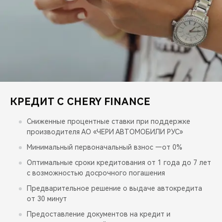
CHERY REMOTE
CHERY И СПОРТ
НАШИ МЕРОПРИЯТИЯ
ВИДЕООБЗОРЫ
КРЕДИТ С CHERY FINANCE
CHERY ДЛЯ ДЕТЕЙ
Сниженные процентные ставки при поддержке
производителя АО «ЧЕРИ АВТОМОБИЛИ РУС»
Минимальный первоначальный взнос —от 0%
Оптимальные сроки кредитования от 1 года до 7 лет
с возможностью досрочного погашения
Предварительное решение о выдаче автокредита
от 30 минут
Предоставление документов на кредит и