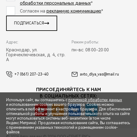
обработки персональных данных
*
Согласен на
рекламную коммуникацию
*
ПОДПИСАТЬСЯ
Адрес:
Режим работы:
Краснодар, ул.
пн-вс: 08:00-20:00
Горячеключевская, д. 4, стр.
А
+7 (861) 207-23-40
avto_dlya_vas@mail.ru
ПРИСОЕДИНЯЙТЕСЬ К НАМ
В СОЦИАЛЬНЫХ СЕТЯХ:
Используя сайт, вы соглашаетесь с
политикой обработки данных
и использованием cookies вашего браузера. Cookies можно
отключить в любой момент в настройках браузера. Для обеспечения
оптимальной работы и улучшения пользовательского опыта на сайте
могут использоваться системы веб-аналитики (в том числе
СПЕЦПРЕДЛОЖЕНИЯ
Яндекс.Метрика). Продолжая использование сайта, Вы соглашаетесь
с применением указанных технологий и размещением cookie-
файлов.
© 2026 Авто для вас
© 2026 ООО «ТЕНЕТ РУС»
ЗАПИСЬ НА ТЕСТ-ДРАЙВ