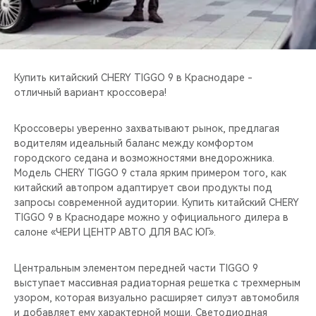
CHERY REMOTE
CHERY И СПОРТ
НАШИ МЕРОПРИЯТИЯ
Купить китайский CHERY TIGGO 9 в Краснодаре -
отличный вариант кроссовера!
ВИДЕООБЗОРЫ
Кроссоверы уверенно захватывают рынок, предлагая
водителям идеальный баланс между комфортом
CHERY ДЛЯ ДЕТЕЙ
городского седана и возможностями внедорожника.
Модель CHERY TIGGO 9 стала ярким примером того, как
китайский автопром адаптирует свои продукты под
запросы современной аудитории. Купить китайский CHERY
TIGGO 9 в Краснодаре можно у официального дилера в
салоне «ЧЕРИ ЦЕНТР АВТО ДЛЯ ВАС ЮГ».
Центральным элементом передней части TIGGO 9
выступает массивная радиаторная решетка с трехмерным
узором, которая визуально расширяет силуэт автомобиля
и добавляет ему характерной мощи. Светодиодная