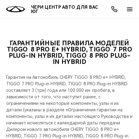
ЧЕРИ ЦЕНТР АВТО ДЛЯ ВАС
ЮГ
ГАРАНТИЙНЫЕ ПРАВИЛА МОДЕЛЕЙ
ОНЛАЙН СЕРВИСЫ
ПОКУПАТЕЛЯМ
ВЛАДЕЛЬЦАМ
О КОМПАНИИ
МИР CHERY
МОДЕЛИ
АКЦИИ
TIGGO 8 PRO Е+ HYBRID, TIGGO 7 PRO
PLUG-IN HYBRID, TIGGO 8 PRO PLUG-
IN HYBRID
ВЫБОР И ПОКУПКА
СЕРВИС
АКСЕССУАРЫ
ВЫГОДЫ И АКЦИИ
ВЫБОР И ПОКУПКА
О НАС
ВСЕ МОДЕЛИ
КРЕДИТ И СТРАХОВАНИЕ
ЗАПЧАСТИ И АКСЕССУАРЫ
О БРЕНДЕ
КРЕДИТ
МЫ В СОЦСЕТЯХ
Гарантия на Автомобиль CHERY TIGGO 8 PRO е+ HYBRID,
КРОССОВЕРЫ
TIGGO 7 PRO Plug-in HYBRID, TIGGO 8 PRO Plug-in HYBRID
составляет 3 (три) года или 100 000 км. пробега, в
ПОДДЕРЖКА
CHERY В СОЦСЕТЯХ
зависимости от того, что наступит ранее, с
СЕДАНЫ
ограничениями на некоторые компоненты, узлы и их
CHERY CONNECT
ЛЮДИ CHERY
детали (указаны в разделе «Ограничения гарантии на
компоненты, узлы и их детали» настоящего Руководства и
НОВИНКИ
начинает исчисляться с календарной даты передачи
БЛАГОТВОРИТЕЛЬНОСТЬ
Дилером нового автомобиля CHERY TIGGO 8 PRO е+
HYBRID, TIGGO 7 PRO Plug-in HYBRID, TIGGO 8 PRO Plug-in