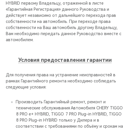
CHERY REMOTE
HYBRID первому Владельцу, отраженной в листе
«Гарантийная Регистрация» данного Руководства и
действует независимо от дальнейшего перехода прав
CHERY И СПОРТ
собственности на автомобиль. При переходе права
собственности на Ваш автомобиль другому Владельцу,
НАШИ МЕРОПРИЯТИЯ
Вам необходимо передать данное Руководство вместе с
автомобилем.
ВИДЕООБЗОРЫ
Условия предоставления гарантии
CHERY ДЛЯ ДЕТЕЙ
Для получения права на устранение неисправностей в
рамках Гарантийного ремонта необходимо соблюдать
следующие условия:
Производить Гарантийный ремонт, ремонт и
технические обслуживания Автомобиля CHERY TIGGO
8 PRO е+ HYBRID, TIGGO 7 PRO Plug-in HYBRID, TIGGO
8 PRO Plug-in HYBRID только у Дилера и в
соответствии с требованиями по объёму и срокам на