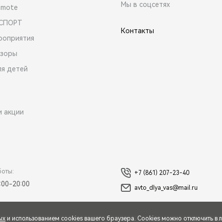
Мы в соцсетях
emote
 СПОРТ
Контакты
роприятия
зоры
ля детей
и акции
боты:
+7 (861) 207-23-40
:00-20:00
avto_dlya_vas@mail.ru
ых
и использованием cookies вашего браузера. Cookies можно отключить в 