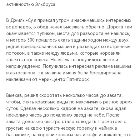
активностью Эльбруса.
В Джилы-Су я приехал утром и наснимавшись интересных
водопадов, в обед начал выезжать обратно. Дорога там
оканчивается тупиком, места для разворота не нашлось,
и метров 300 пришлось ехать задним ходом между двух
рядов припаркованных машин в разъездах со встречным
потоком, а также между людьми, которые норовили
залезть под колеса. Но выехать получилось легко и
непринуждённо. Получилась интересная реклама машины
и автосалона, т.к. машина у меня была брендирована
наклейками от Чери-Центр Пятигорск.
Выехав, решил скоротать несколько часов до заката,
чтобы, снять красивые виды по максимуму в разное время
суток. Сделав несколько кадров на закате, снова ждал
несколько часов до появления звёзд на небе. После
заката довольно быстро стало холодать. Посмотрел с
грустью на свою туристическую горелку и чайник в
багажнике, на хорошие запасы чая и кофе и пожалел, что