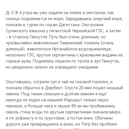
Д-3. В 4 утра мы уже сидели на пляже и смотрели, как
солнце поднимается из моря. Зарядившись энергией моря,
поехали в турне по горам Дагестана. Смотровая
Сулакского каньона у гигантской Чиркейской ГЭС, а затем
- в сторону Гамсутля. Путь был очень длинным, но
чрезвычайно живописным: Гимринский тоннель (очень
длинный), живописное Ирганайское водохранилище,
несколько ГЭС, крутые серпантины с красивыми видами на
горные аулы. Поднялись пешком по тропе в аул Гамсутль,
но увиденное сильно не оправдало ожидания.
Спустившись, согрели суп и чай на газовой горелке, и
поехали обратно в Дербент. Спустя 20 мин пошёл мощный
ливень. Под таким сильным и долгим ливнем я ещё
никогда не ездил на машине! Маршрут лежал через
перевал, и больше часа и свыше 80 км мы пробивались
сквозь стену воды по крутым серпантинам сначала вверх
и по асфальту и по грунтовке, а потом вниз. Обочины
дороги уже превращались в реки, но Тигр без проблем