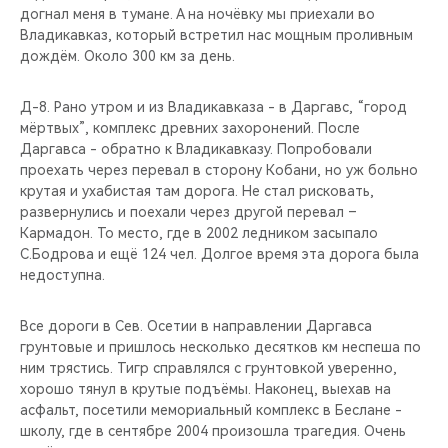
догнал меня в тумане. А на ночёвку мы приехали во
Владикавказ, который встретил нас мощным проливным
дождём. Около 300 км за день.
Д-8. Рано утром и из Владикавказа - в Даргавс, “город
мёртвых”, комплекс древних захоронений. После
Даргавса - обратно к Владикавказу. Попробовали
проехать через перевал в сторону Кобани, но уж больно
крутая и ухабистая там дорога. Не стал рисковать,
развернулись и поехали через другой перевал –
Кармадон. То место, где в 2002 ледником засыпало
С.Бодрова и ещё 124 чел. Долгое время эта дорога была
недоступна.
Все дороги в Сев. Осетии в направлении Даргавса
грунтовые и пришлось несколько десятков км неспеша по
ним трястись. Тигр справлялся с грунтовкой уверенно,
хорошо тянул в крутые подъёмы. Наконец, выехав на
асфальт, посетили мемориальный комплекс в Беслане -
школу, где в сентябре 2004 произошла трагедия. Очень