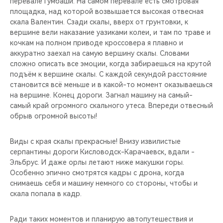
перевале Гумбаши. На самом перевале есть смотровая
площадка, над которой возвышается высокая отвесная
скала Валентин. Сзади скалы, вверх от грунтовки, к
вершине вели наказание уазиками колеи, и там по траве и
кочкам на полном приводе кроссовера я плавно и
аккуратно заехал на самую вершину скалы. Словами
сложно описать все эмоции, когда забираешься на крутой
подъём к вершине скалы. С каждой секундой расстояние
становится всё меньше и в какой-то момент оказываешься
на вершине. Конец дороги. Загнал машину на самый-
самый край огромного скального утеса. Впереди отвесный
обрыв огромной высоты!
Виды с края скалы прекрасные! Внизу извилистые
серпантины дороги Кисловодск-Карачаевск, вдали -
Эльбрус. И даже орлы летают ниже макушки горы.
Особенно эпично смотрятся кадры с дрона, когда
снимаешь себя и машину немного со стороны, чтобы и
скала попала в кадр.
Ради таких моментов и планирую автопутешествия и