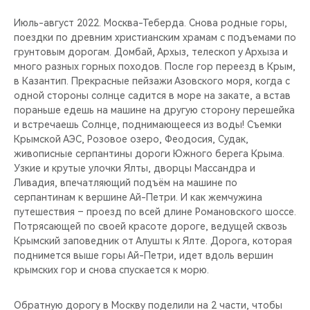
Июль-август 2022. Москва-Теберда. Снова родные горы,
поездки по древним христианским храмам с подъемами по
грунтовым дорогам. Домбай, Архыз, телескоп у Архыза и
много разных горных походов. После гор переезд в Крым,
в Казантип. Прекрасные пейзажи Азовского моря, когда с
одной стороны солнце садится в море на закате, а встав
пораньше едешь на машине на другую сторону перешейка
и встречаешь Солнце, поднимающееся из воды! Съемки
Крымской АЭС, Розовое озеро, Феодосия, Судак,
живописные серпантины дороги Южного берега Крыма.
Узкие и крутые улочки Ялты, дворцы Массандра и
Ливадия, впечатляющий подъём на машине по
серпантинам к вершине Ай-Петри. И как жемчужина
путешествия – проезд по всей длине Романовского шоссе.
Потрясающей по своей красоте дороге, ведущей сквозь
Крымский заповедник от Алушты к Ялте. Дорога, которая
поднимется выше горы Ай-Петри, идет вдоль вершин
крымских гор и снова спускается к морю.
Обратную дорогу в Москву поделили на 2 части, чтобы