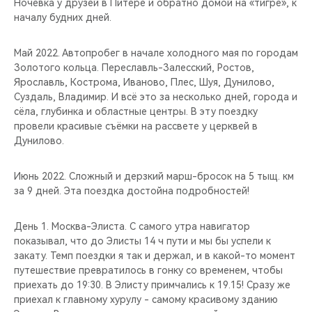
Ночевка у друзей в Питере и обратно домой на «тигре», к
началу будних дней.
Май 2022. Автопробег в начале холодного мая по городам
Золотого кольца. Переславль-Залесский, Ростов,
Ярославль, Кострома, Иваново, Плес, Шуя, Дунилово,
Суздаль, Владимир. И всё это за несколько дней, города и
сёла, глубинка и областные центры. В эту поездку
провели красивые съёмки на рассвете у церквей в
Дунилово.
Июнь 2022. Сложный и дерзкий марш-бросок на 5 тыщ. км
за 9 дней. Эта поездка достойна подробностей!
День 1. Москва-Элиста. С самого утра навигатор
показывал, что до Элисты 14 ч пути и мы бы успели к
закату. Темп поездки я так и держал, и в какой-то момент
путешествие превратилось в гонку со временем, чтобы
приехать до 19:30. В Элисту примчались к 19.15! Сразу же
приехал к главному хурулу - самому красивому зданию