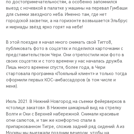
по достопримечательностям, а особенно запомнился
выезд с ночевкой в палатке у машины на перевал Гумбаши
для съемки звездного неба. Именно там, где нет
городской засветки, а на горизонте возвышается Эльбрус
и мириады звёзд ярко горят на небе!
В этой поездке я начал много снимать свой Тигго8,
публиковать фото в соцсетях и поделился карточками с
представительством Чери. Они отрепостили мои фото в
своих соцсетях и с того времени у нас началась дружба.
Лишь много времени спустя, более года, в Чери
стартовала программа «Лояльный клиент» и только тогда
оформили первых КОС-амбассадоров (в том числе и
меня).
Июль 2021. В Нижний Новгород на съемки фейерверков в
«столице закатов». В Нижнем шикарный вид на стрелку
Волги и Оки с Верхней набережной. Снимали красивые
огни салютов, и там же комфортно спали в
припаркованном Тигре, сложив задний ряд сидений. А из
Москвы мы выезжали поздним вечером, чтобы на