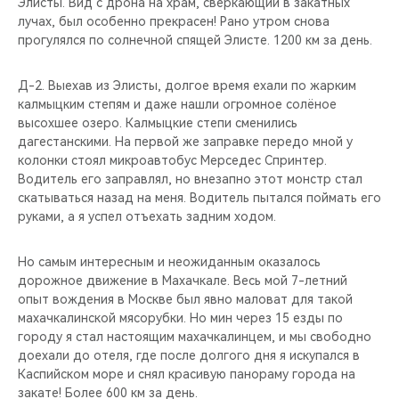
Элисты. Вид с дрона на храм, сверкающий в закатных
лучах, был особенно прекрасен! Рано утром снова
прогулялся по солнечной спящей Элисте. 1200 км за день.
Д-2. Выехав из Элисты, долгое время ехали по жарким
калмыцким степям и даже нашли огромное солёное
высохшее озеро. Калмыцкие степи сменились
дагестанскими. На первой же заправке передо мной у
колонки стоял микроавтобус Мерседес Спринтер.
Водитель его заправлял, но внезапно этот монстр стал
скатываться назад на меня. Водитель пытался поймать его
руками, а я успел отъехать задним ходом.
Но самым интересным и неожиданным оказалось
дорожное движение в Махачкале. Весь мой 7-летний
опыт вождения в Москве был явно маловат для такой
махачкалинской мясорубки. Но мин через 15 езды по
городу я стал настоящим махачкалинцем, и мы свободно
доехали до отеля, где после долгого дня я искупался в
Каспийском море и снял красивую панораму города на
закате! Более 600 км за день.