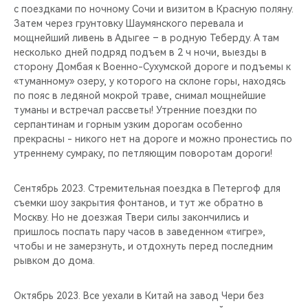
с поездками по ночному Сочи и визитом в Красную поляну.
Затем через грунтовку Шаумянского перевала и
мощнейший ливень в Адыгее – в родную Теберду. А там
несколько дней подряд подъем в 2 ч ночи, выезды в
сторону Домбая к Военно-Сухумской дороге и подъемы к
«туманному» озеру, у которого на склоне горы, находясь
по пояс в ледяной мокрой траве, снимал мощнейшие
туманы и встречал рассветы! Утренние поездки по
серпантинам и горным узким дорогам особенно
прекрасны - никого нет на дороге и можно пронестись по
утреннему сумраку, по петляющим поворотам дороги!
Сентябрь 2023. Стремительная поездка в Петергоф для
съемки шоу закрытия фонтанов, и тут же обратно в
Москву. Но не доезжая Твери силы закончились и
пришлось поспать пару часов в заведенном «тигре»,
чтобы и не замерзнуть, и отдохнуть перед последним
рывком до дома.
Октябрь 2023. Все уехали в Китай на завод Чери без