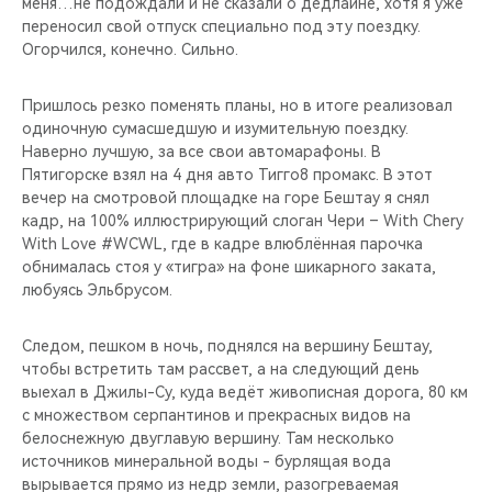
меня…не подождали и не сказали о дедлайне, хотя я уже
переносил свой отпуск специально под эту поездку.
Огорчился, конечно. Сильно.
Пришлось резко поменять планы, но в итоге реализовал
одиночную сумасшедшую и изумительную поездку.
Наверно лучшую, за все свои автомарафоны. В
Пятигорске взял на 4 дня авто Тигго8 промакс. В этот
вечер на смотровой площадке на горе Бештау я снял
кадр, на 100% иллюстрирующий слоган Чери – With Chery
With Love #WCWL, где в кадре влюблённая парочка
обнималась стоя у «тигра» на фоне шикарного заката,
любуясь Эльбрусом.
Следом, пешком в ночь, поднялся на вершину Бештау,
чтобы встретить там рассвет, а на следующий день
выехал в Джилы-Су, куда ведёт живописная дорога, 80 км
с множеством серпантинов и прекрасных видов на
белоснежную двуглавую вершину. Там несколько
источников минеральной воды - бурлящая вода
вырывается прямо из недр земли, разогреваемая