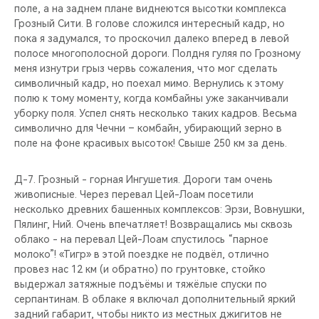
поле, а на заднем плане виднеются высотки комплекса
Грозный Сити. В голове сложился интересный кадр, но
пока я задумался, то проскочил далеко вперед в левой
полосе многополосной дороги. Полдня гуляя по Грозному
меня изнутри грыз червь сожаления, что мог сделать
символичный кадр, но поехал мимо. Вернулись к этому
полю к тому моменту, когда комбайны уже заканчивали
уборку поля. Успел снять несколько таких кадров. Весьма
символично для Чечни – комбайн, убирающий зерно в
поле на фоне красивых высоток! Свыше 250 км за день.
Д-7. Грозный - горная Ингушетия. Дороги там очень
живописные. Через перевал Цей-Лоам посетили
несколько древних башенных комплексов: Эрзи, Вовнушки,
Пялинг, Ний. Очень впечатляет! Возвращались мы сквозь
облако - на перевал Цей-Лоам спустилось “парное
молоко”! «Тигр» в этой поездке не подвёл, отлично
провез нас 12 км (и обратно) по грунтовке, стойко
выдержал затяжные подъёмы и тяжёлые спуски по
серпантинам. В облаке я включал дополнительный яркий
задний габарит, чтобы никто из местных джигитов не