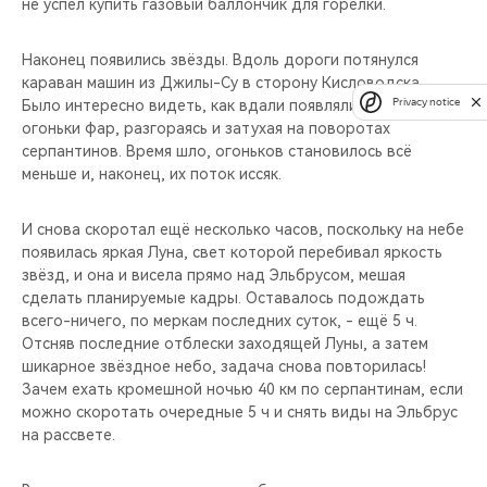
не успел купить газовый баллончик для горелки.
Наконец появились звёзды. Вдоль дороги потянулся
караван машин из Джилы-Су в сторону Кисловодска.
Privacy notice
Было интересно видеть, как вдали появлялись всё новые
огоньки фар, разгораясь и затухая на поворотах
серпантинов. Время шло, огоньков становилось всё
меньше и, наконец, их поток иссяк.
И снова скоротал ещё несколько часов, поскольку на небе
появилась яркая Луна, свет которой перебивал яркость
звёзд, и она и висела прямо над Эльбрусом, мешая
сделать планируемые кадры. Оставалось подождать
всего-ничего, по меркам последних суток, - ещё 5 ч.
Отсняв последние отблески заходящей Луны, а затем
шикарное звёздное небо, задача снова повторилась!
Зачем ехать кромешной ночью 40 км по серпантинам, если
можно скоротать очередные 5 ч и снять виды на Эльбрус
на рассвете.