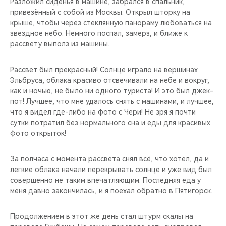
Разложил сиденья в машине, забрался в спальник,
привезённый с собой из Москвы. Открыл шторку на
крыше, чтобы через стеклянную панораму любоваться на
звездное небо. Немного поспал, замерз, и ближе к
рассвету выполз из машины.
Рассвет был прекрасный! Солнце играло на вершинах
Эльбруса, облака красиво отсвечивали на небе и вокруг,
как и ночью, не было ни одного туриста! И это был джек-
пот! Лучшее, что мне удалось снять с машинами, и лучшее,
что я видел где-либо на фото с Чери! Не зря я почти
сутки потратил без нормального сна и еды для красивых
фото открыток!
За полчаса с момента рассвета снял всё, что хотел, да и
легкие облака начали перекрывать солнце и уже вид был
совершенно не таким впечатляющим. Последняя еда у
меня давно закончилась, и я поехал обратно в Пятигорск.
Продолжением в этот же день стал штурм скалы на