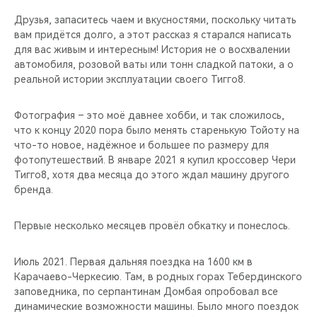
Друзья, запаситесь чаем и вкусностями, поскольку читать
вам придётся долго, а этот рассказ я старался написать
для вас живым и интересным! История не о восхвалении
автомобиля, розовой ваты или тонн сладкой патоки, а о
реальной истории эксплуатации своего Тигго8.
Фотография – это моё давнее хобби, и так сложилось,
что к концу 2020 пора было менять старенькую Тойоту на
что-то новое, надёжное и большее по размеру для
фотопутешествий. В январе 2021 я купил кроссовер Чери
Тигго8, хотя два месяца до этого ждал машину другого
бренда.
Первые несколько месяцев провёл обкатку и понеслось.
Июль 2021. Первая дальняя поездка на 1600 км в
Карачаево-Черкесию. Там, в родных горах Тебердинского
заповедника, по серпантинам Домбая опробовал все
динамические возможности машины. Было много поездок