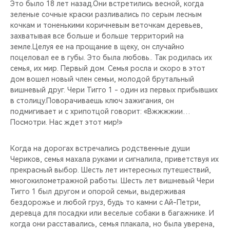
CHERY REMOTE
Это было 18 лет назад.Они встретились весной, когда
зеленые сочные краски разливались по серым лесным
кочкам и тоненькими коричневым веточкам деревьев,
CHERY И СПОРТ
захватывая все больше и больше территорий на
земле.Целуя ее на прощание в щеку, он случайно
НАШИ МЕРОПРИЯТИЯ
поцеловал ее в губы. Это была любовь.. Так родилась их
семья, их мир. Первый дом. Семья росла и скоро в этот
дом вошел новый член семьи, молодой брутальный
ВИДЕООБЗОРЫ
вишневый друг. Чери Тигго 1 - один из первых прибывших
в столицу.Поворачиваешь ключ зажигания, он
CHERY ДЛЯ ДЕТЕЙ
подмигивает и с хрипотцой говорит: «Вжжжжии…
Посмотри. Нас ждет этот мир!»
Когда на дорогах встречались родственные души
Чериков, семья махала руками и сигналила, приветствуя их
прекрасный выбор. Шесть лет интересных путешествий,
многокилометражной работы. Шесть лет вишневый Чери
Тигго 1 был другом и опорой семьи, выдерживая
бездорожье и любой груз, будь то камни с Ай-Петри,
деревца для посадки или веселые собаки в багажнике. И
когда они расставались, семья плакала, но была уверена,