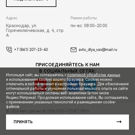
Адрес:
Режим работы:
Краснодар, ул.
пн-вс: 08:00-20:00
Горячеключевская, д. 4, стр.
А
+7 (861) 207-23-40
avto_dlya_vas@mail.ru
ПРИСОЕДИНЯЙТЕСЬ К НАМ
В СОЦИАЛЬНЫХ СЕТЯХ:
Используя сайт, вы соглашаетесь с
политикой обработки данных
и использованием cookies вашего браузера. Cookies можно
отключить в любой момент в настройках браузера. Для обеспечения
оптимальной работы и улучшения пользовательского опыта на сайте
могут использоваться системы веб-аналитики (в том числе
СПЕЦПРЕДЛОЖЕНИЯ
Яндекс.Метрика). Продолжая использование сайта, Вы соглашаетесь
с применением указанных технологий и размещением cookie-
файлов.
© 2026 Авто для вас
© 2026 ООО «ТЕНЕТ РУС»
ЗАПИСЬ НА ТЕСТ-ДРАЙВ
ПРАВОВАЯ ИНФОРМАЦИЯ
КОНТАКТЫ
КЛИЕНТСКАЯ ПОДДЕРЖКА
ПРИНЯТЬ
Сделано в ПЕРКС
РАСЧЕТ КРЕДИТА