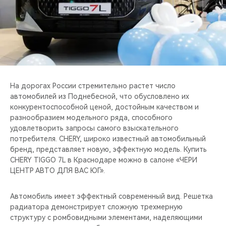
CHERY REMOTE
CHERY И СПОРТ
НАШИ МЕРОПРИЯТИЯ
ВИДЕООБЗОРЫ
На дорогах России стремительно растет число
автомобилей из Поднебесной, что обусловлено их
CHERY ДЛЯ ДЕТЕЙ
конкурентоспособной ценой, достойным качеством и
разнообразием модельного ряда, способного
удовлетворить запросы самого взыскательного
потребителя. CHERY, широко известный автомобильный
бренд, представляет новую, эффектную модель. Купить
CHERY TIGGO 7L в Краснодаре можно в салоне «ЧЕРИ
ЦЕНТР АВТО ДЛЯ ВАС ЮГ».
Автомобиль имеет эффектный современный вид. Решетка
радиатора демонстрирует сложную трехмерную
структуру с ромбовидными элементами, наделяющими