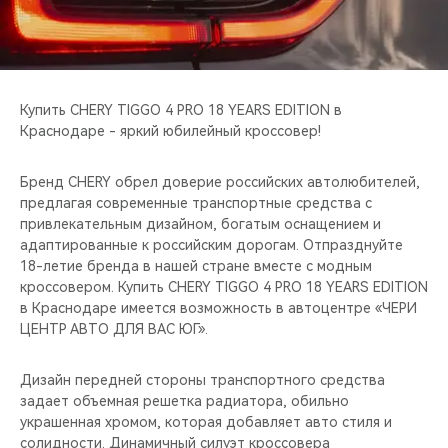
CHERY REMOTE
CHERY И СПОРТ
НАШИ МЕРОПРИЯТИЯ
Купить CHERY TIGGO 4 PRO 18 YEARS EDITION в
Краснодаре - яркий юбилейный кроссовер!
ВИДЕООБЗОРЫ
Бренд CHERY обрел доверие российских автолюбителей,
предлагая современные транспортные средства с
CHERY ДЛЯ ДЕТЕЙ
привлекательным дизайном, богатым оснащением и
адаптированные к российским дорогам. Отпразднуйте
18-летие бренда в нашей стране вместе с модным
кроссовером. Купить CHERY TIGGO 4 PRO 18 YEARS EDITION
в Краснодаре имеется возможность в автоцентре «ЧЕРИ
ЦЕНТР АВТО ДЛЯ ВАС ЮГ».
Дизайн передней стороны транспортного средства
задает объемная решетка радиатора, обильно
украшенная хромом, которая добавляет авто стиля и
солидности. Динамичный силуэт кроссовера