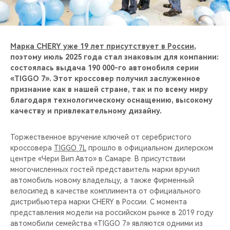
CHERY REMOTE
CHERY И СПОРТ
Марка CHERY уже 19 лет присутствует в России
,
НАШИ МЕРОПРИЯТИЯ
поэтому июль 2025 года стал знаковым для компании:
состоялась выдача 190 000-го автомобиля серии
«TIGGO 7». Этот кроссовер получил заслуженное
ВИДЕООБЗОРЫ
признание как в нашей стране, так и по всему миру
благодаря технологическому оснащению, высокому
CHERY ДЛЯ ДЕТЕЙ
качеству и привлекательному дизайну.
Торжественное вручение ключей от серебристого
кроссовера
TIGGO 7L
прошло в официальном дилерском
центре «Чери Вип Авто» в Самаре. В присутствии
многочисленных гостей представитель марки вручил
автомобиль новому владельцу, а также фирменный
велосипед в качестве комплимента от официального
дистрибьютера марки CHERY в России. С момента
представления модели на российском рынке в 2019 году
автомобили семейства «TIGGO 7» являются одними из