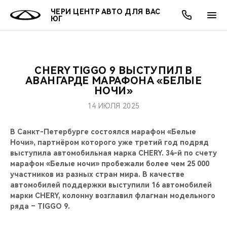
ЧЕРИ ЦЕНТР АВТО ДЛЯ ВАС
ЮГ
CHERY TIGGO 9 ВЫСТУПИЛ В
ОНЛАЙН СЕРВИСЫ
ПОКУПАТЕЛЯМ
ВЛАДЕЛЬЦАМ
О КОМПАНИИ
МИР CHERY
МОДЕЛИ
АКЦИИ
АВАНГАРДЕ МАРАФОНА «БЕЛЫЕ
НОЧИ»
ВЫБОР И ПОКУПКА
СЕРВИС
АКСЕССУАРЫ
ВЫГОДЫ И АКЦИИ
ВЫБОР И ПОКУПКА
О НАС
ВСЕ МОДЕЛИ
14 ИЮЛЯ 2025
КРЕДИТ И СТРАХОВАНИЕ
ЗАПЧАСТИ И АКСЕССУАРЫ
О БРЕНДЕ
КРЕДИТ
МЫ В СОЦСЕТЯХ
В Санкт-Петербурге состоялся марафон «Белые
КРОССОВЕРЫ
Ночи», партнёром которого уже третий год подряд
ПОДДЕРЖКА
CHERY В СОЦСЕТЯХ
выступила автомобильная марка CHERY. 34-й по счету
СЕДАНЫ
марафон «Белые ночи» пробежали более чем 25 000
участников из разных стран мира. В качестве
CHERY CONNECT
ЛЮДИ CHERY
автомобилей поддержки выступили 16 автомобилей
НОВИНКИ
марки CHERY, колонну возглавил флагман модельного
БЛАГОТВОРИТЕЛЬНОСТЬ
ряда – TIGGO 9.