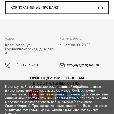
КОРПОРАТИВНЫЕ ПРОДАЖИ
Адрес:
Режим работы:
Краснодар, ул.
пн-вс: 08:00-20:00
Горячеключевская, д. 4, стр.
А
+7 (861) 207-23-40
avto_dlya_vas@mail.ru
ПРИСОЕДИНЯЙТЕСЬ К НАМ
В СОЦИАЛЬНЫХ СЕТЯХ:
Используя сайт, вы соглашаетесь с
политикой обработки данных
и использованием cookies вашего браузера. Cookies можно
отключить в любой момент в настройках браузера. Для обеспечения
оптимальной работы и улучшения пользовательского опыта на сайте
могут использоваться системы веб-аналитики (в том числе
СПЕЦПРЕДЛОЖЕНИЯ
Яндекс.Метрика). Продолжая использование сайта, Вы соглашаетесь
с применением указанных технологий и размещением cookie-
файлов.