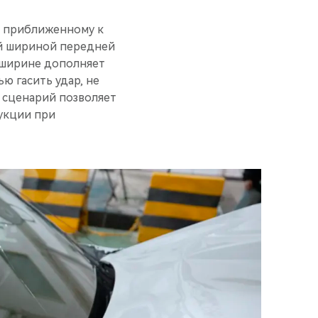
о приближенному к
ой шириной передней
й ширине дополняет
ю гасить удар, не
т сценарий позволяет
укции при