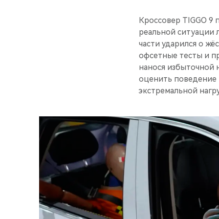
Кроссовер TIGGO 9 
реальной ситуации 
части ударился о жё
офсетные тесты и пр
нанося избыточной н
оценить поведение 
экстремальной нагру