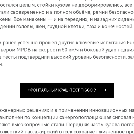
остался целым, стойки кузова не деформировались, все
тали своевременно и в полном объёме, ремни безопасн
ены. Все манекены — и на передних, и на задних сидень
ений головы, шеи, грудной клетки, таза и конечностей.
9 ранее успешно прошёл другие ключевые испытания Eur
ером MPDB на скорости 50 км/ч и боковой удар подви
се тесты подтвердили высокий уровень безопасности, з
.
ФРОНТАЛЬНЫЙ КРАШ-ТЕСТ TIGGO 9
инженерных решениях и в применении инновационных ма
 выполнен по концепции «энергопоглощающая силовая к
ляют высокопрочные стали. Передняя часть кузова погл
ерхжёсткий пассажирский отсек сохраняет жизненное про