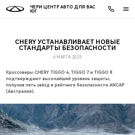
ЧЕРИ ЦЕНТР АВТО ДЛЯ ВАС
ЮГ
CHERY УСТАНАВЛИВАЕТ НОВЫЕ
ОНЛАЙН СЕРВИСЫ
ПОКУПАТЕЛЯМ
ВЛАДЕЛЬЦАМ
О КОМПАНИИ
МИР CHERY
МОДЕЛИ
АКЦИИ
СТАНДАРТЫ БЕЗОПАСНОСТИ
4 МАРТА 2025
ВЫБОР И ПОКУПКА
СЕРВИС
АКСЕССУАРЫ
ВЫГОДЫ И АКЦИИ
ВЫБОР И ПОКУПКА
О НАС
ВСЕ МОДЕЛИ
Кроссоверы CHERY TIGGO 4, TIGGO 7 и TIGGO 8
КРЕДИТ И СТРАХОВАНИЕ
ЗАПЧАСТИ И АКСЕССУАРЫ
О БРЕНДЕ
КРЕДИТ
МЫ В СОЦСЕТЯХ
подтверждают высочайший уровень защиты,
КРОССОВЕРЫ
получив пять звёзд в рейтинге безопасности ANCAP
ПОДДЕРЖКА
CHERY В СОЦСЕТЯХ
(Австралия).
СЕДАНЫ
CHERY CONNECT
ЛЮДИ CHERY
НОВИНКИ
БЛАГОТВОРИТЕЛЬНОСТЬ