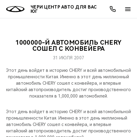
ЧЕРИ ЦЕНТР АВТО ДЛЯ ВАС
ЮГ
1000000-Й АВТОМОБИЛЬ CHERY
ОНЛАЙН СЕРВИСЫ
ПОКУПАТЕЛЯМ
ВЛАДЕЛЬЦАМ
О КОМПАНИИ
МИР CHERY
МОДЕЛИ
АКЦИИ
СОШЕЛ С КОНВЕЙЕРА
31 ИЮЛЯ 2007
ВЫБОР И ПОКУПКА
СЕРВИС
АКСЕССУАРЫ
ВЫГОДЫ И АКЦИИ
ВЫБОР И ПОКУПКА
О НАС
ВСЕ МОДЕЛИ
Этот день войдет в историю CHERY и всей автомобильной
КРЕДИТ И СТРАХОВАНИЕ
ЗАПЧАСТИ И АКСЕССУАРЫ
О БРЕНДЕ
КРЕДИТ
МЫ В СОЦСЕТЯХ
промышленности Китая. Именно в этот день миллионный
КРОССОВЕРЫ
автомобиль CHERY сошел с конвейера, и впервые
китайский автопроизводитель достиг производственного
ПОДДЕРЖКА
CHERY В СОЦСЕТЯХ
показателя в 1,000,000 автомобилей.
СЕДАНЫ
CHERY CONNECT
ЛЮДИ CHERY
Этот день войдет в историю CHERY и всей автомобильной
НОВИНКИ
промышленности Китая. Именно в этот день миллионный
БЛАГОТВОРИТЕЛЬНОСТЬ
автомобиль CHERY сошел с конвейера, и впервые
китайский автопроизводитель достиг производственного