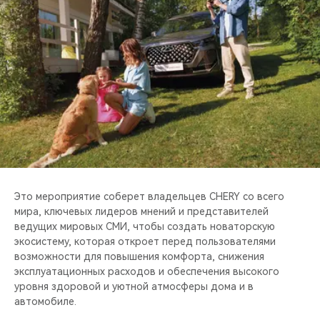
CHERY REMOTE
CHERY И СПОРТ
НАШИ МЕРОПРИЯТИЯ
ВИДЕООБЗОРЫ
CHERY ДЛЯ ДЕТЕЙ
Это мероприятие соберет владельцев CHERY со всего
мира, ключевых лидеров мнений и представителей
ведущих мировых СМИ, чтобы создать новаторскую
экосистему, которая откроет перед пользователями
возможности для повышения комфорта, снижения
эксплуатационных расходов и обеспечения высокого
уровня здоровой и уютной атмосферы дома и в
автомобиле.