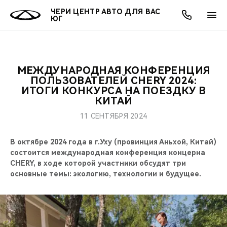
ЧЕРИ ЦЕНТР АВТО ДЛЯ ВАС
ЮГ
МЕЖДУНАРОДНАЯ КОНФЕРЕНЦИЯ
ОНЛАЙН СЕРВИСЫ
ПОКУПАТЕЛЯМ
ВЛАДЕЛЬЦАМ
О КОМПАНИИ
МИР CHERY
МОДЕЛИ
АКЦИИ
ПОЛЬЗОВАТЕЛЕЙ CHERY 2024:
ИТОГИ КОНКУРСА НА ПОЕЗДКУ В
КИТАЙ
ВЫБОР И ПОКУПКА
СЕРВИС
АКСЕССУАРЫ
ВЫГОДЫ И АКЦИИ
ВЫБОР И ПОКУПКА
О НАС
ВСЕ МОДЕЛИ
11 СЕНТЯБРЯ 2024
КРЕДИТ И СТРАХОВАНИЕ
ЗАПЧАСТИ И АКСЕССУАРЫ
О БРЕНДЕ
КРЕДИТ
МЫ В СОЦСЕТЯХ
КРОССОВЕРЫ
В октябре 2024 года в г.Уху (провинция Аньхой, Китай)
ПОДДЕРЖКА
CHERY В СОЦСЕТЯХ
состоится международная конференция концерна
CHERY, в ходе которой участники обсудят три
СЕДАНЫ
основные темы: экологию, технологии и будущее.
CHERY CONNECT
ЛЮДИ CHERY
НОВИНКИ
БЛАГОТВОРИТЕЛЬНОСТЬ