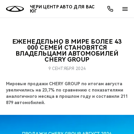
ЧЕРИ ЦЕНТР АВТО ДЛЯ ВАС
ЮГ
ЕЖЕНЕДЕЛЬНО В МИРЕ БОЛЕЕ 43
ОНЛАЙН СЕРВИСЫ
ПОКУПАТЕЛЯМ
ВЛАДЕЛЬЦАМ
О КОМПАНИИ
МИР CHERY
МОДЕЛИ
АКЦИИ
000 СЕМЕЙ СТАНОВЯТСЯ
ВЛАДЕЛЬЦАМИ АВТОМОБИЛЕЙ
CHERY GROUP
ВЫБОР И ПОКУПКА
СЕРВИС
АКСЕССУАРЫ
ВЫГОДЫ И АКЦИИ
ВЫБОР И ПОКУПКА
О НАС
ВСЕ МОДЕЛИ
9 СЕНТЯБРЯ 2024
КРЕДИТ И СТРАХОВАНИЕ
ЗАПЧАСТИ И АКСЕССУАРЫ
О БРЕНДЕ
КРЕДИТ
МЫ В СОЦСЕТЯХ
КРОССОВЕРЫ
Мировые продажи CHERY GROUP по итогам августа
ПОДДЕРЖКА
CHERY В СОЦСЕТЯХ
увеличились на 23,7% по сравнению с показателями
аналогичного месяца в прошлом году и составили 211
СЕДАНЫ
879 автомобилей.
CHERY CONNECT
ЛЮДИ CHERY
НОВИНКИ
БЛАГОТВОРИТЕЛЬНОСТЬ