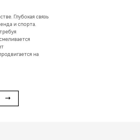
ве. Глубокая связь
енда и спорта.
требуя
осмеливается
ит
продвигается на