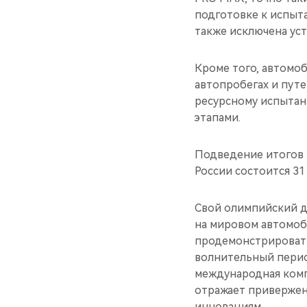
подготовке к испыт
также исключена ус
Кроме того, автомоб
автопробегах и путе
ресурсному испыта
этапами.
Подведение итогов 
России состоится 31
Свой олимпийский д
на мировом автомоб
продемонстрировать
волнительный перио
международная комп
отражает привержен
инновациям.