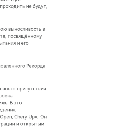
проходить не будут,
вою выносливость в
йте, посвящённому
ытания и его
новленного Рекорда
 своего присутствия
роена
же. В это
едения,
Open, Chery Up». Он
грации и открытым