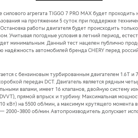
е силового агрегата TIGGO 7 PRO MAX будет проходить 
зования на протяжении 5 суток при поддержке технич
 Остановка работы двигателя будет происходить только
ом. Учитывая погодные условия в летний период, естес
будет минимальным. Данный тест нацелен публично про
ую надёжность автомобилей бренда CHERY перед росси
ается с бензиновым турбированным двигателем 1.6T и 
оробкой передач DCT. Двигатель является рядным чет
льными валами, имеет 16 клапанов, двойную систему из
(DVVT), прямой впрыск и турбину. Максимальная мощнос
(110 кВт) на 5500 об/мин, а максимум крутящего момента 
— 2000-3800 об/мин. Автопроизводитель допускает исп