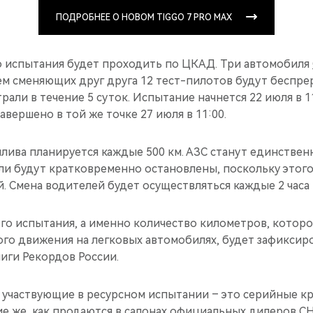
ПОДРОБНЕЕ О НОВОМ TIGGO 7 PRO MAX
 испытания будет проходить по ЦКАД. Три автомобиля
м сменяющих друг друга 12 тест-пилотов будут беспре
рали в течение 5 суток. Испытание начнется 22 июля в 1
завершено в той же точке 27 июля в 11:00.
лива планируется каждые 500 км. АЗС станут единствен
ли будут кратковременно остановлены, поскольку этого
. Смена водителей будет осуществляться каждые 2 часа 
го испытания, а именно количество километров, которо
ого движения на легковых автомобилях, будет зафиксир
иги Рекордов России.
, участвующие в ресурсном испытании – это серийные к
ие же, как продаются в салонах официальных дилеров C