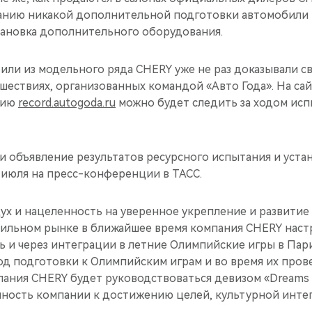
анию никакой дополнительной подготовки автомобили 
тановка дополнительного оборудования.
или из модельного ряда CHERY уже не раз доказывали с
шествиях, организованных командой «Авто Года». На са
нию
record.autogoda.ru
можно будет следить за ходом исп
и объявление результатов ресурсного испытания и уста
 июля на пресс-конференции в ТАСС.
ух и нацеленность на уверенное укрепление и развитие
ильном рынке в ближайшее время компания CHERY наст
 и через интеграции в летние Олимпийские игры в Пари
д подготовки к Олимпийским играм и во время их пров
ания CHERY будет руководствоваться девизом «Dreams 
ность компании к достижению целей, культурной инте