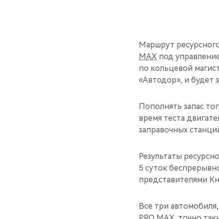
Маршрут ресурсного
MAX
под управление
по кольцевой магист
«Автодор», и будет 
Пополнять запас топ
время теста двигате
заправочных станций
Результаты ресурсно
5 суток беспрерывн
представителями Кн
Все три автомобиля
PRO MAX, точно так