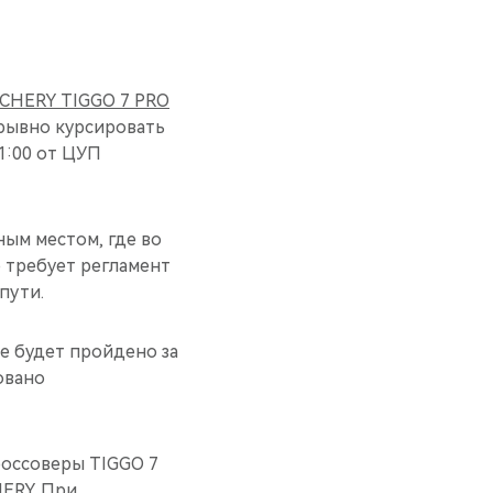
CHERY TIGGO 7 PRO
рывно курсировать
1:00 от ЦУП
ным местом, где во
 требует регламент
пути.
е будет пройдено за
овано
россоверы TIGGO 7
HERY. При