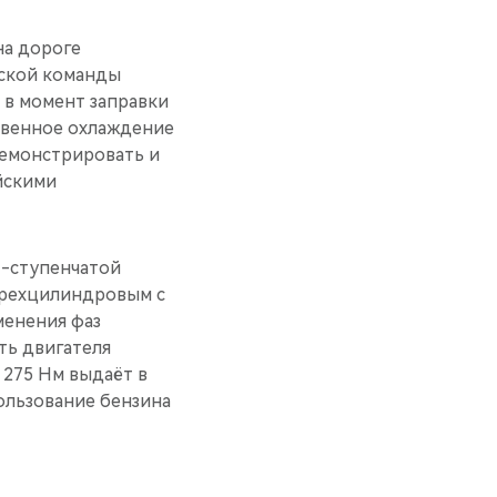
на дороге
еской команды
 в момент заправки
твенное охлаждение
демонстрировать и
йскими
7-ступенчатой
ырехцилиндровым с
менения фаз
ть двигателя
в 275 Нм выдаёт в
ользование бензина