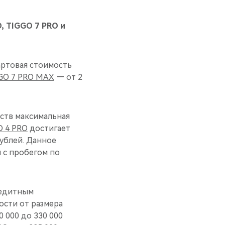
, TIGGO 7 PRO и
артовая стоимость
GO 7 PRO MAX
— от 2
ств максимальная
O 4 PRO
достигает
ублей. Данное
 с пробегом по
редитным
ости от размера
0 000 до 330 000