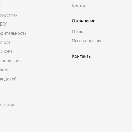
е
Кредит
соцсетях
О компании
ERY
О нас
орительность
Мы в соцсетях
emote
 СПОРТ
Контакты
роприятия
зоры
ля детей
и акции