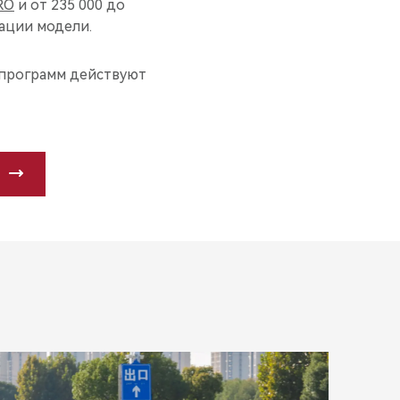
RO
и от 235 000 до
ации модели.
я программ действуют