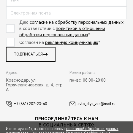
Оборонов Сергей Александрович
Нижегородец Восток Москва
Даю
согласие на обработку персональных данных
в соответствии с
политикой в отношении
Морозов Павел Александрович
обработки персональных данных
*
Согласен на
рекламную коммуникацию
*
АВТОГЕРМЕС РЯЗАНКА
ПОДПИСАТЬСЯ
Катаев Андрей Аркадьевич
Адрес:
Режим работы:
Восток Авто Московский
Краснодар, ул.
пн-вс: 08:00-20:00
Горячеключевская, д. 4, стр.
А
Петров Кирилл Александрович
+7 (861) 207-23-40
avto_dlya_vas@mail.ru
Сигма Авто
ПРИСОЕДИНЯЙТЕСЬ К НАМ
Наумов Илья Александрович
В СОЦИАЛЬНЫХ СЕТЯХ:
Используя сайт, вы соглашаетесь с
политикой обработки данных