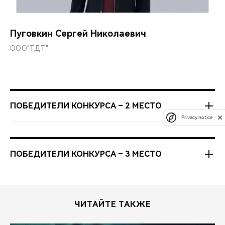
Пуговкин Сергей Николаевич
ООО"ТДТ"
ПОБЕДИТЕЛИ КОНКУРСА – 2 МЕСТО
Privacy notice
2023 год
ПОБЕДИТЕЛИ КОНКУРСА – 3 МЕСТО
Базис-Сервис
2023 год
Важенин Павел Владимирович
ЧИТАЙТЕ ТАКЖЕ
ВМ Азия
РВ Сервис КУБАНЬ