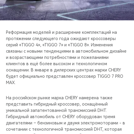
CHERY REMOTE
CHERY И СПОРТ
НАШИ МЕРОПРИЯТИЯ
Реформация моделей и расширение комплектаций на
протяжении следующего года ожидают кроссоверы
серий «TIGGO 4», «TIGGO 7» и «TIGGO 8». Изменения
ВИДЕООБЗОРЫ
связаны с новыми тенденциями в автомобильном дизайне
и возрастающими потребностями и пожеланиями
CHERY ДЛЯ ДЕТЕЙ
клиентов в ещё более высоком и технологичном
оснащении. В январе в дилерских центрах марки CHERY
будет официально представлен кроссовер TIGGO 7 PRO
MAX.
На российском рынке марка CHERY намерена также
представить гибридный кроссовер, оснащённый
уникальной запатентованной трансмиссией DHT.
Гибридный автомобиль от CHERY оборудован тремя
двигателями – бензиновым и двумя электромоторами - в
сочетании с технологичной трансмиссией DHT, которая