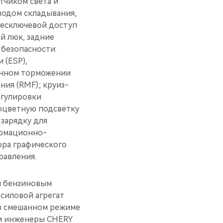
тчиком света и
водом складывания,
бесключевой доступ
й люк, задние
 безопасности:
 (ESP),
ренном торможении
ния (RMF); круиз-
егулировки
оцветную подсветку
зарядку для
ормационно-
ора графического
равления.
ым бензиновым
 силовой агрегат
а в смешанном режиме
том инженеры CHERY