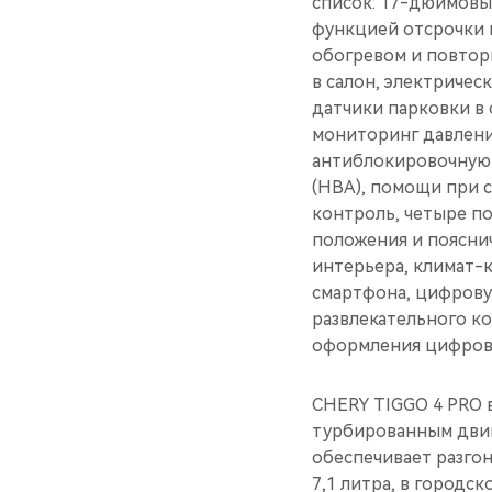
список: 17-дюймовы
функцией отсрочки в
обогревом и повтор
в салон, электричес
датчики парковки в 
мониторинг давления
антиблокировочную 
(HBA), помощи при с
контроль, четыре п
положения и поясни
интерьера, климат-
смартфона, цифрову
развлекательного к
оформления цифрово
CHERY TIGGO 4 PRO в
турбированным двига
обеспечивает разгон
7,1 литра, в городск