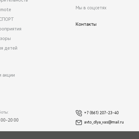
Мы в соцсетях
emote
 СПОРТ
Контакты
роприятия
зоры
ля детей
и акции
боты:
+7 (861) 207-23-40
:00-20:00
avto_dlya_vas@mail.ru