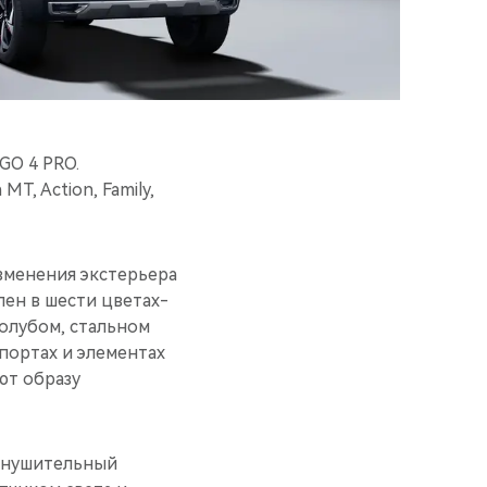
GO 4 PRO.
T, Action, Family,
зменения экстерьера
ен в шести цветах-
голубом, стальном
портах и элементах
ют образу
 внушительный