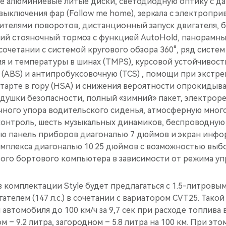
е алюминиевые литые диски, светодиодную оптику c да
ыключения фар (Follow me home), зеркала с электропри
ителями поворотов, дистанционный запуск двигателя, 
кий стояночный тормоз с функцией AutoHold, панорамны
сочетании с системой кругового обзора 360°, ряд систем
 и температуры в шинах (TMPS), курсовой устойчивости
(ABS) и антипробуксовочную (TCS) , помощи при экст
тарте в гору (HSA) и снижения вероятности опрокидыва
одушки безопасности, полный «зимний» пакет, электрор
чного упора водительского сиденья, атмосферную мног
контроль, шесть музыкальных динамиков, беспроводную 
ю панель приборов диагональю 7 дюймов и экран инф
омплекса диагональю 10.25 дюймов с возможностью выб
го бортового компьютера в зависимости от режима уп
 комплектации Style будет предлагаться с 1.5-литров
телем (147 л.с.) в сочетании с вариатором CVT25. Такой
 автомобиля до 100 км/ч за 9,7 сек при расходе топлив
ом – 9.2 литра, загородном – 5.8 литра на 100 км. При э