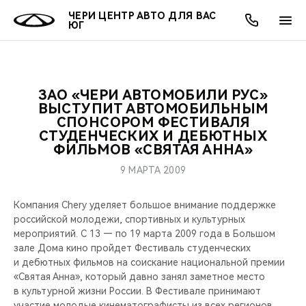
ЧЕРИ ЦЕНТР АВТО ДЛЯ ВАС
ЮГ
ЗАО «ЧЕРИ АВТОМОБИЛИ РУС»
ОНЛАЙН СЕРВИСЫ
ПОКУПАТЕЛЯМ
ВЛАДЕЛЬЦАМ
О КОМПАНИИ
МИР CHERY
МОДЕЛИ
АКЦИИ
ВЫСТУПИТ АВТОМОБИЛЬНЫМ
СПОНСОРОМ ФЕСТИВАЛЯ
СТУДЕНЧЕСКИХ И ДЕБЮТНЫХ
ВЫБОР И ПОКУПКА
СЕРВИС
АКСЕССУАРЫ
ВЫГОДЫ И АКЦИИ
ВЫБОР И ПОКУПКА
О НАС
ВСЕ МОДЕЛИ
ФИЛЬМОВ «СВЯТАЯ АННА»
КРЕДИТ И СТРАХОВАНИЕ
ЗАПЧАСТИ И АКСЕССУАРЫ
О БРЕНДЕ
КРЕДИТ
МЫ В СОЦСЕТЯХ
9 МАРТА 2009
КРОССОВЕРЫ
ПОДДЕРЖКА
CHERY В СОЦСЕТЯХ
Компания Chery уделяет большое внимание поддержке
российской молодежи, спортивных и культурных
СЕДАНЫ
мероприятий. С 13 — по 19 марта 2009 года в Большом
CHERY CONNECT
ЛЮДИ CHERY
зале Дома кино пройдет Фестиваль студенческих
НОВИНКИ
и дебютных фильмов на соискание национальной премии
БЛАГОТВОРИТЕЛЬНОСТЬ
«Святая Анна», который давно занял заметное место
в культурной жизни России. В Фестивале принимают
участие молодые кинематографисты из всех регионов