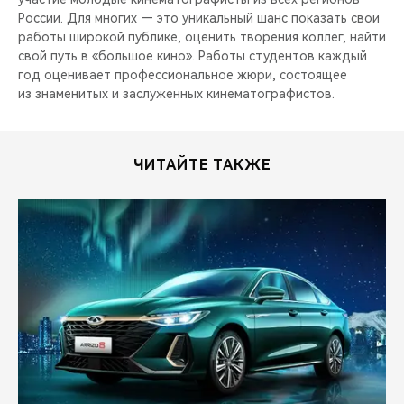
CHERY REMOTE
России. Для многих — это уникальный шанс показать свои
работы широкой публике, оценить творения коллег, найти
CHERY И СПОРТ
свой путь в «большое кино». Работы студентов каждый
год оценивает профессиональное жюри, состоящее
из знаменитых и заслуженных кинематографистов.
НАШИ МЕРОПРИЯТИЯ
ВИДЕООБЗОРЫ
ЧИТАЙТЕ ТАКЖЕ
CHERY ДЛЯ ДЕТЕЙ