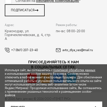
Согласен на
рекламную коммуникацию
*
ПОДПИСАТЬСЯ
Адрес:
Режим работы:
Краснодар, ул.
пн-вс: 08:00-20:00
Горячеключевская, д. 4, стр.
А
+7 (861) 207-23-40
avto_dlya_vas@mail.ru
ПРИСОЕДИНЯЙТЕСЬ К НАМ
В СОЦИАЛЬНЫХ СЕТЯХ:
Используя сайт, вы соглашаетесь с
политикой обработки данных
и использованием cookies вашего браузера. Cookies можно
отключить в любой момент в настройках браузера. Для обеспечения
оптимальной работы и улучшения пользовательского опыта на сайте
могут использоваться системы веб-аналитики (в том числе
СПЕЦПРЕДЛОЖЕНИЯ
Яндекс.Метрика). Продолжая использование сайта, Вы соглашаетесь
с применением указанных технологий и размещением cookie-
файлов.
© 2026 Авто для вас
© 2026 ООО «ТЕНЕТ РУС»
ЗАПИСЬ НА ТЕСТ-ДРАЙВ
ПРАВОВАЯ ИНФОРМАЦИЯ
КОНТАКТЫ
КЛИЕНТСКАЯ ПОДДЕРЖКА