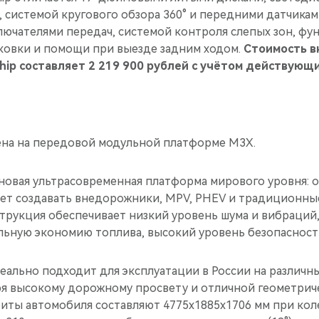
 системой кругового обзора 360° и передними датчикам
ючателями передач, системой контроля слепых зон, фу
ковки и помощи при выезде задним ходом.
Стоимость в
hip составляет 2 219 900 рублей с учётом действующ
на на передовой модульной платформе M3X.
новая ультрасовременная платформа мирового уровня: 
яет создавать внедорожники, MPV, PHEV и традиционны
струкция обеспечивает низкий уровень шума и вибраци
льную экономию топлива, высокий уровень безопасност
ально подходит для эксплуатации в России на различ
ря высокому дорожному просвету и отличной геометрич
иты автомобиля составляют 4775х1885х1706 мм при коле