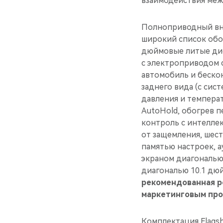
взаимодействия меж
Полноприводный вне
широкий список обор
дюймовые литые дис
с электроприводом 
автомобиль и беско
заднего вида (с сис
давления и темпера
AutoHold, обогрев п
контроль c интелле
от защемления, шес
памятью настроек, 
экраном диагональю
диагональю 10.1 дю
рекомендованная ро
маркетинговым прог
Комплектация Flags