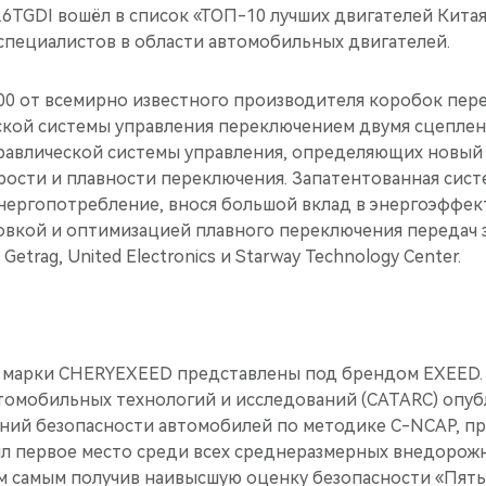
6TGDI вошёл в список «ТОП-10 лучших двигателей Китая
специалистов в области автомобильных двигателей.
00 от всемирно известного производителя коробок пер
ской системы управления переключением двумя сцеплен
равлической системы управления, определяющих новый
рости и плавности переключения. Запатентованная сис
энергопотребление, внося большой вклад в энергоэффе
овкой и оптимизацией плавного переключения передач
trag, United Electronics и Starway Technology Center.
 марки CHERYEXEED представлены под брендом EXEED. В
томобильных технологий и исследований (CATARC) опуб
ний безопасности автомобилей по методике C-NCAP, п
нял первое место среди всех среднеразмерных внедорож
м самым получив наивысшую оценку безопасности «Пять 