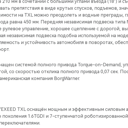
210 мм в сочетании с большими углами въезда (18°) и съ
ать препятствия в виде крутых спусков, подъемов, зна
димости на TXL можно преодолеть и водные преграды, г
ода равна 450 мм. Передняя независимая подвеска типа
е рулевое управление, хорошее сцепление с дорогой, в
ая независимая подвеска подобна используемой на моде
ляемость и устойчивость автомобиля в поворотах, обес
орт.
ащен системой полного привода Torque-on-Demand, у
й, cо скоростью отклика полного привода 0,07 сек. По
американская компания BorgWarner.
EXEED TXL оснащён мощным и эффективным силовым а
о поколения 1.6TGDI и 7-ступенчатой роботизированно
переключателями.