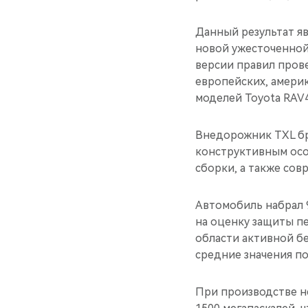
Данный результат я
новой ужесточенной 
версии правил пров
европейских, америк
моделей Toyota RAV4 (
Внедорожник TXL бр
конструктивным осо
сборки, а также со
Автомобиль набрал 9
на оценку защиты пе
области активной б
средние значения по
При производстве н