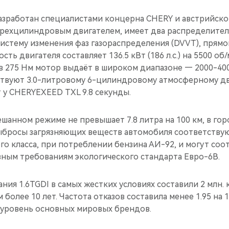
разработан специалистами концерна CHERY и австрийско
рехцилиндровым двигателем, имеет два распределитель
истему изменения фаз газораспределения (DVVT), прямо
ь двигателя составляет 136.5 кВт (186 л.с.) на 5500 об
в 275 Нм мотор выдаёт в широком диапазоне — 2000-400
ствуют 3.0-литровому 6-цилиндровому атмосферному дви
т у CHERYEXEED TXL 9.8 секунды.
ешанном режиме не превышает 7.8 литра на 100 км, в горо
Выбросы загрязняющих веществ автомобиля соответству
го класса, при потреблении бензина АИ-92, и могут соо
вным требованиям экологического стандарта Евро-6В.
ия 1.6TGDI в самых жестких условиях составили 2 млн. 
 более 10 лет. Частота отказов составила менее 1.95 на 
уровень основных мировых брендов.