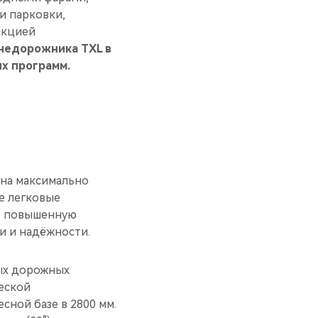
и парковки,
нкцией
недорожника TXL в
их программ.
она максимально
е легковые
й, повышенную
и и надёжности.
ных дорожных
еской
сной базе в 2800 мм.