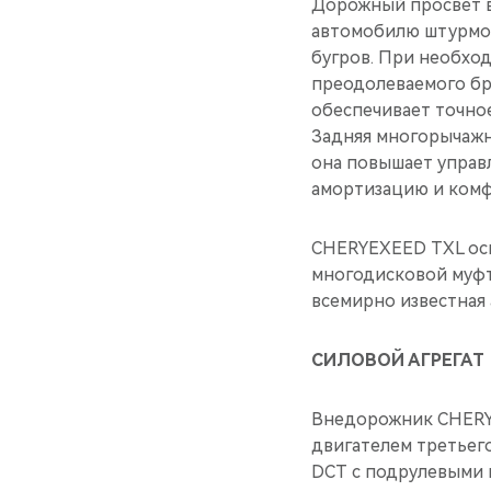
Дорожный просвет в 
автомобилю штурмов
бугров. При необхо
преодолеваемого бр
обеспечивает точно
Задняя многорычажн
она повышает управ
амортизацию и комф
CHERYEXEED TXL осн
многодисковой муфто
всемирно известная 
СИЛОВОЙ АГРЕГАТ
Внедорожник CHERY
двигателем третьег
DCT с подрулевыми 