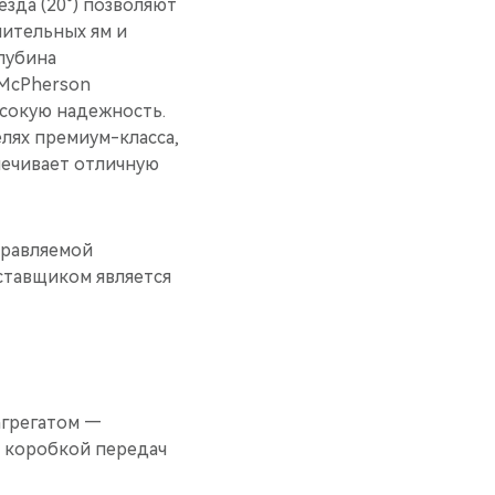
езда (20°) позволяют
чительных ям и
лубина
 McPherson
ысокую надежность.
лях премиум-класса,
печивает отличную
правляемой
ставщиком является
грегатом —
й коробкой передач