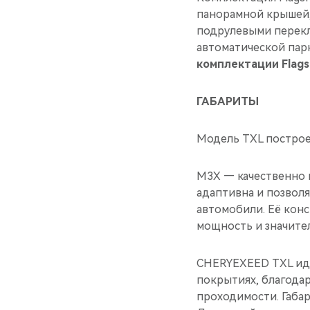
панорамной крышей,
подрулевыми перекл
автоматической пар
комплектации Flags
ГАБАРИТЫ
Модель TXL построе
M3X — качественно 
адаптивна и позвол
автомобили. Её кон
мощность и значите
CHERYEXEED TXL иде
покрытиях, благода
проходимости. Габар