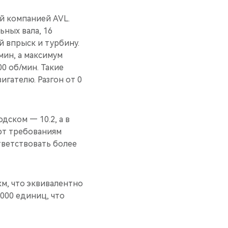
й компанией AVL.
ных вала, 16
й впрыск и турбину.
/мин, а максимум
0 об/мин. Такие
гателю. Разгон от 0
дском — 10.2, а в
ют требованиям
тветствовать более
км, что эквивалентно
1000 единиц, что