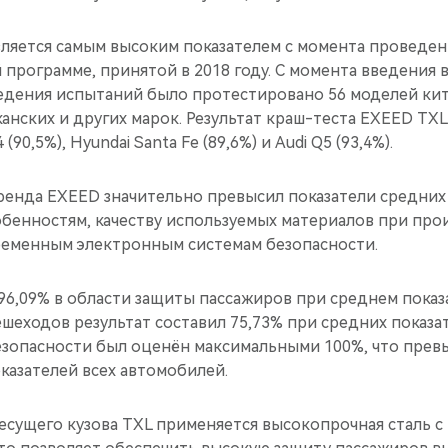
вляется самым высоким показателем с момента проведен
программе, принятой в 2018 году. С момента введения 
едения испытаний было протестировано 56 моделей кит
анских и других марок. Результат краш-теста EXEED TXL
90,5%), Hyundai Santa Fe (89,6%) и Audi Q5 (93,4%).
енда EXEED значительно превысил показатели средних 
бенностям, качеству используемых материалов при прои
временным электронным системам безопасности.
6,09% в области защиты пассажиров при среднем показат
шеходов результат составил 75,73% при средних показат
езопасности был оценён максимальными 100%, что превы
казателей всех автомобилей.
есущего кузова TXL применяется высокопрочная сталь с