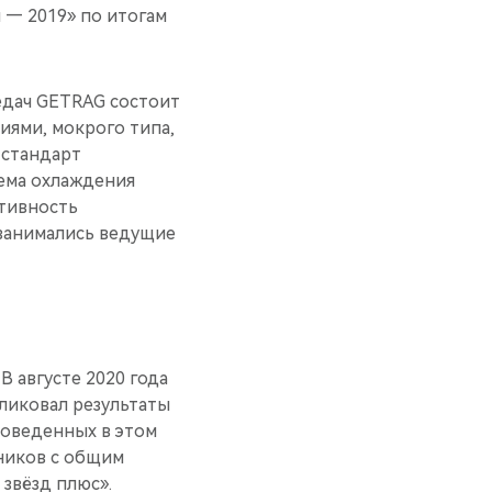
 — 2019» по итогам
едач GETRAG состоит
иями, мокрого типа,
 стандарт
тема охлаждения
ктивность
 занимались ведущие
 августе 2020 года
ликовал результаты
роведенных в этом
ников с общим
звёзд плюс».