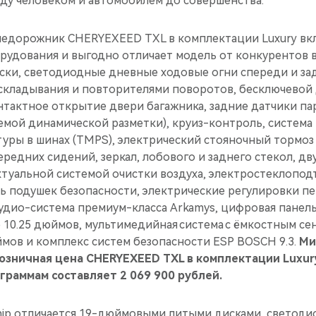
ду человеком и автомобилем до совершенства.
дорожник CHERYEXEED TXL в комплектации Luxury вкл
удования и выгодно отличает модель от конкурентов в 
ки, светодиодные дневные ходовые огни спереди и зад
складывания и повторителями поворотов, бесключевой 
нтактное открытие двери багажника, задние датчики па
темой динамической разметки), круиз-контроль, систем
туры в шинах (TMPS), электрический стояночный тормоз
ередних сидений, зеркал, лобового и заднего стекол, д
ктуальной системой очистки воздуха, электростеклопо
ть подушек безопасности, электрические регулировки п
аудио-система премиум-класса Arkamys, цифровая панел
 10.25 дюймов, мультимедийная система с ёмкостным с
ймов и комплекс систем безопасности ESP BOSCH 9.3.
Ми
зничная цена CHERYEXEED TXL в комплектации Luxury
раммам составляет 2 069 900 рублей.
hip отличается 19-дюймовыми литыми дисками, светод