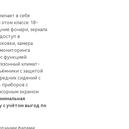
ючает в себя
этом классе: 18-
ние фонари, зеркала
доступ в
рковки, камера
а мониторинга
 с функцией
вухзонный климат-
дъёмники с защитой
ередних сидений c
ь приборов с
енсорным экраном
нимальная
 с учётом выгод по
иодными фарами,