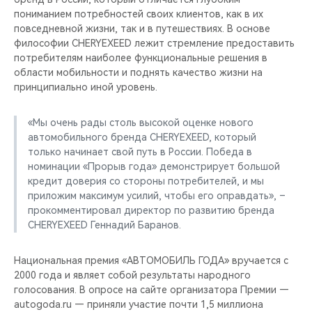
CHERY REMOTE
пониманием потребностей своих клиентов, как в их
повседневной жизни, так и в путешествиях. В основе
CHERY И СПОРТ
философии CHERYEXEED лежит стремление предоставить
потребителям наиболее функциональные решения в
области мобильности и поднять качество жизни на
НАШИ МЕРОПРИЯТИЯ
принципиально иной уровень.
ВИДЕООБЗОРЫ
«Мы очень рады столь высокой оценке нового
автомобильного бренда CHERYEXEED, который
CHERY ДЛЯ ДЕТЕЙ
только начинает свой путь в России. Победа в
номинации «Прорыв года» демонстрирует большой
кредит доверия со стороны потребителей, и мы
приложим максимум усилий, чтобы его оправдать», –
прокомментировал директор по развитию бренда
CHERYEXEED Геннадий Баранов.
Национальная премия «АВТОМОБИЛЬ ГОДА» вручается с
2000 года и являет собой результаты народного
голосования. В опросе на сайте организатора Премии —
autogoda.ru — приняли участие почти 1,5 миллиона