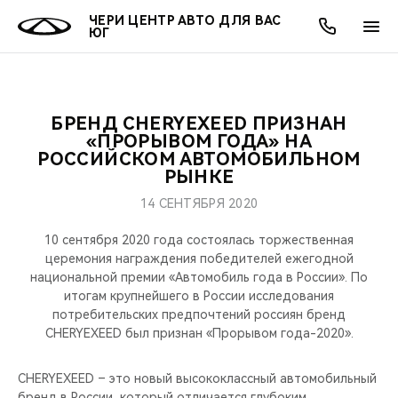
ЧЕРИ ЦЕНТР АВТО ДЛЯ ВАС
ЮГ
БРЕНД CHERYEXEED ПРИЗНАН
ОНЛАЙН СЕРВИСЫ
ПОКУПАТЕЛЯМ
ВЛАДЕЛЬЦАМ
О КОМПАНИИ
МИР CHERY
МОДЕЛИ
АКЦИИ
«ПРОРЫВОМ ГОДА» НА
РОССИЙСКОМ АВТОМОБИЛЬНОМ
РЫНКЕ
ВЫБОР И ПОКУПКА
СЕРВИС
АКСЕССУАРЫ
ВЫГОДЫ И АКЦИИ
ВЫБОР И ПОКУПКА
О НАС
ВСЕ МОДЕЛИ
14 СЕНТЯБРЯ 2020
КРЕДИТ И СТРАХОВАНИЕ
ЗАПЧАСТИ И АКСЕССУАРЫ
О БРЕНДЕ
КРЕДИТ
МЫ В СОЦСЕТЯХ
КРОССОВЕРЫ
10 сентября 2020 года состоялась торжественная
церемония награждения победителей ежегодной
ПОДДЕРЖКА
CHERY В СОЦСЕТЯХ
национальной премии «Автомобиль года в России». По
СЕДАНЫ
итогам крупнейшего в России исследования
CHERY CONNECT
ЛЮДИ CHERY
потребительских предпочтений россиян бренд
CHERYEXEED был признан «Прорывом года-2020».
НОВИНКИ
БЛАГОТВОРИТЕЛЬНОСТЬ
CHERYEXEED – это новый высококлассный автомобильный
бренд в России, который отличается глубоким