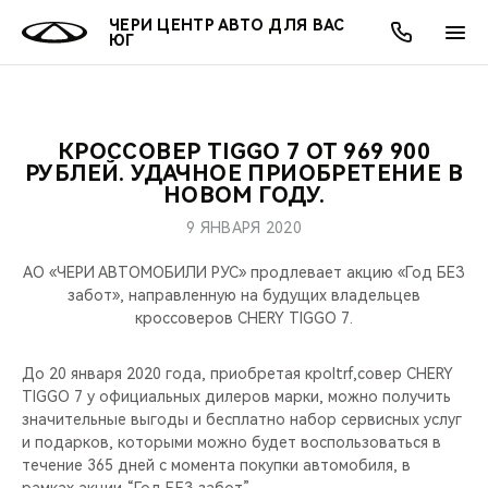
ЧЕРИ ЦЕНТР АВТО ДЛЯ ВАС
ЮГ
КРОССОВЕР TIGGO 7 ОТ 969 900
ОНЛАЙН СЕРВИСЫ
ПОКУПАТЕЛЯМ
ВЛАДЕЛЬЦАМ
О КОМПАНИИ
МИР CHERY
МОДЕЛИ
АКЦИИ
РУБЛЕЙ. УДАЧНОЕ ПРИОБРЕТЕНИЕ В
НОВОМ ГОДУ.
ВЫБОР И ПОКУПКА
СЕРВИС
АКСЕССУАРЫ
ВЫГОДЫ И АКЦИИ
ВЫБОР И ПОКУПКА
О НАС
ВСЕ МОДЕЛИ
9 ЯНВАРЯ 2020
КРЕДИТ И СТРАХОВАНИЕ
ЗАПЧАСТИ И АКСЕССУАРЫ
О БРЕНДЕ
КРЕДИТ
МЫ В СОЦСЕТЯХ
АО «ЧЕРИ АВТОМОБИЛИ РУС» продлевает акцию «Год БЕЗ
КРОССОВЕРЫ
забот», направленную на будущих владельцев
кроссоверов CHERY TIGGO 7.
ПОДДЕРЖКА
CHERY В СОЦСЕТЯХ
СЕДАНЫ
До 20 января 2020 года, приобретая кроltrf,совер CHERY
CHERY CONNECT
ЛЮДИ CHERY
TIGGO 7 у официальных дилеров марки, можно получить
НОВИНКИ
значительные выгоды и бесплатно набор сервисных услуг
БЛАГОТВОРИТЕЛЬНОСТЬ
и подарков, которыми можно будет воспользоваться в
течение 365 дней с момента покупки автомобиля, в