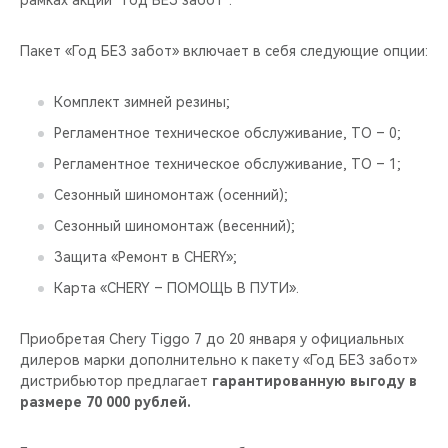
рамках акции “Год БЕЗ забот”.
CHERY REMOTE
Пакет «Год БЕЗ забот» включает в себя следующие опции:
CHERY И СПОРТ
Комплект зимней резины;
НАШИ МЕРОПРИЯТИЯ
Регламентное техническое обслуживание, ТО – 0;
ВИДЕООБЗОРЫ
Регламентное техническое обслуживание, ТО – 1;
Сезонный шиномонтаж (осенний);
CHERY ДЛЯ ДЕТЕЙ
Сезонный шиномонтаж (весенний);
Защита «Ремонт в CHERY»;
Карта «CHERY – ПОМОЩЬ В ПУТИ».
Приобретая Chery Tiggo 7 до 20 января у официальных
дилеров марки дополнительно к пакету «Год БЕЗ забот»
дистрибьютор предлагает
гарантированную выгоду в
размере 70 000 рублей.