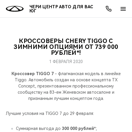
ЧЕРИ ЦЕНТР АВТО ДЛЯ ВАС
ЮГ
КРОССОВЕРЫ CHERY TIGGO С
ОНЛАЙН СЕРВИСЫ
ПОКУПАТЕЛЯМ
ВЛАДЕЛЬЦАМ
О КОМПАНИИ
МИР CHERY
МОДЕЛИ
АКЦИИ
ЗИМНИМИ ОПЦИЯМИ ОТ 739 000
РУБЛЕЙ*!
ВЫБОР И ПОКУПКА
СЕРВИС
АКСЕССУАРЫ
ВЫГОДЫ И АКЦИИ
ВЫБОР И ПОКУПКА
О НАС
ВСЕ МОДЕЛИ
1 ФЕВРАЛЯ 2020
КРЕДИТ И СТРАХОВАНИЕ
ЗАПЧАСТИ И АКСЕССУАРЫ
О БРЕНДЕ
КРЕДИТ
МЫ В СОЦСЕТЯХ
Кроссовер TIGGO 7
- флагманская модель в линейке
КРОССОВЕРЫ
Tiggo. Автомобиль создан на основе концепта TX
Concept, презентованном профессиональному
ПОДДЕРЖКА
CHERY В СОЦСЕТЯХ
сообществу на 83-ем Женевском автосалоне и
СЕДАНЫ
признанным лучшим концептом года.
CHERY CONNECT
ЛЮДИ CHERY
НОВИНКИ
Лучшие условия на TIGGO 7 до 29 февраля:
БЛАГОТВОРИТЕЛЬНОСТЬ
Суммарная выгода до
300 000 рублей
*;