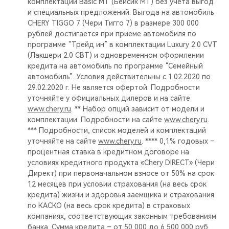
комплектации Basic MT (Бейсик МТ) без учета выгод
и специальных предложений. Выгода на автомобиль
CHERY TIGGO 7 (Чери Тигго 7) в размере 300 000
рублей достигается при приеме автомобиля по
программе “Трейд ин” в комплектации Luxury 2.0 CVT
(Лакшери 2.0 СВТ) и одновременном оформлении
кредита на автомобиль по программе “Семейный
автомобиль”. Условия действительны с 1.02.2020 по
29.02.2020 г. Не является офертой. Подробности
уточняйте у официальных дилеров и на сайте
www.chery.ru
. ** Набор опций зависит от модели и
комплектации. Подробности на сайте
www.chery.ru
.
*** Подробности, список моделей и комплектаций
уточняйте на сайте
www.chery.ru
. **** 0,1% годовых –
процентная ставка в кредитном договоре на
условиях кредитного продукта «Chery DIRECT» (Чери
Директ) при первоначальном взносе от 50% на срок
12 месяцев при условии страхования (на весь срок
кредита) жизни и здоровья заемщика и страхования
по КАСКО (на весь срок кредита) в страховых
компаниях, соответствующих законным требованиям
банка. Сумма кредита – от 50 000 до 6 500 000 руб.