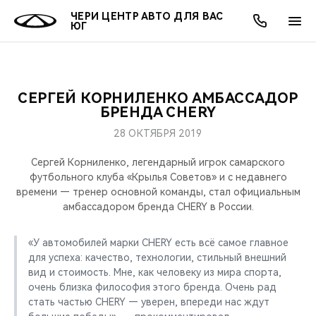
ЧЕРИ ЦЕНТР АВТО ДЛЯ ВАС
ЮГ
СЕРГЕЙ КОРНИЛЕНКО АМБАССАДОР
ОНЛАЙН СЕРВИСЫ
ПОКУПАТЕЛЯМ
ВЛАДЕЛЬЦАМ
О КОМПАНИИ
МИР CHERY
МОДЕЛИ
АКЦИИ
БРЕНДА CHERY
28 ОКТЯБРЯ 2019
ВЫБОР И ПОКУПКА
СЕРВИС
АКСЕССУАРЫ
ВЫГОДЫ И АКЦИИ
ВЫБОР И ПОКУПКА
О НАС
ВСЕ МОДЕЛИ
Сергей Корниленко, легендарный игрок самарского
КРЕДИТ И СТРАХОВАНИЕ
ЗАПЧАСТИ И АКСЕССУАРЫ
О БРЕНДЕ
КРЕДИТ
МЫ В СОЦСЕТЯХ
футбольного клуба «Крылья Советов» и с недавнего
КРОССОВЕРЫ
времени — тренер основной команды, стал официальным
амбассадором бренда CHERY в России.
ПОДДЕРЖКА
CHERY В СОЦСЕТЯХ
СЕДАНЫ
«У автомобилей марки CHERY есть всё самое главное
CHERY CONNECT
ЛЮДИ CHERY
для успеха: качество, технологии, стильный внешний
НОВИНКИ
вид и стоимость. Мне, как человеку из мира спорта,
БЛАГОТВОРИТЕЛЬНОСТЬ
очень близка философия этого бренда. Очень рад
стать частью CHERY — уверен, впереди нас ждут