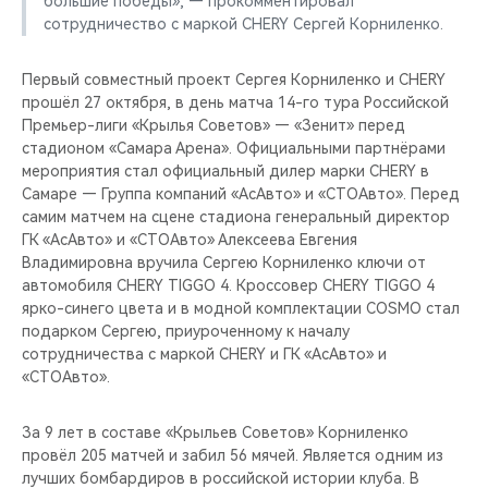
большие победы», — прокомментировал
CHERY REMOTE
сотрудничество с маркой CHERY Сергей Корниленко.
CHERY И СПОРТ
Первый совместный проект Сергея Корниленко и CHERY
прошёл 27 октября, в день матча 14-го тура Российской
НАШИ МЕРОПРИЯТИЯ
Премьер-лиги «Крылья Советов» — «Зенит» перед
стадионом «Самара Арена». Официальными партнёрами
ВИДЕООБЗОРЫ
мероприятия стал официальный дилер марки CHERY в
Самаре — Группа компаний «АсАвто» и «СТОАвто». Перед
самим матчем на сцене стадиона генеральный директор
CHERY ДЛЯ ДЕТЕЙ
ГК «АсАвто» и «СТОАвто» Алексеева Евгения
Владимировна вручила Сергею Корниленко ключи от
автомобиля CHERY TIGGO 4. Кроссовер CHERY TIGGO 4
ярко-синего цвета и в модной комплектации COSMO стал
подарком Сергею, приуроченному к началу
сотрудничества с маркой CHERY и ГК «АсАвто» и
«СТОАвто».
За 9 лет в составе «Крыльев Советов» Корниленко
провёл 205 матчей и забил 56 мячей. Является одним из
лучших бомбардиров в российской истории клуба. В