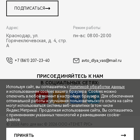
ПОДПИСАТЬСЯ
Адрес:
Режим работы:
Краснодар, ул.
пн-вс: 08:00-20:00
Горячеключевская, д. 4, стр.
А
+7 (861) 207-23-40
avto_dlya_vas@mail.ru
ПРИСОЕДИНЯЙТЕСЬ К НАМ
В СОЦИАЛЬНЫХ СЕТЯХ:
Используя сайт, вы соглашаетесь с
политикой обработки данных
и использованием cookies вашего браузера. Cookies можно
отключить в любой момент в настройках браузера. Для обеспечения
оптимальной работы и улучшения пользовательского опыта на сайте
могут использоваться системы веб-аналитики (в том числе
СПЕЦПРЕДЛОЖЕНИЯ
Яндекс.Метрика). Продолжая использование сайта, Вы соглашаетесь
с применением указанных технологий и размещением cookie-
файлов.
© 2026 Авто для вас
© 2026 ООО «ТЕНЕТ РУС»
ЗАПИСЬ НА ТЕСТ-ДРАЙВ
ПРАВОВАЯ ИНФОРМАЦИЯ
КОНТАКТЫ
КЛИЕНТСКАЯ ПОДДЕРЖКА
ПРИНЯТЬ
Сделано в ПЕРКС
РАСЧЕТ КРЕДИТА