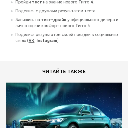
CHERY REMOTE
Пройди
тест
на знание нового Тигго 4.
Поделись с друзьями результатом теста.
CHERY И СПОРТ
Запишись на
тест-драйв
у официального дилера и
лично оцени комфорт нового Тигго 4.
НАШИ МЕРОПРИЯТИЯ
Поделись результатом своей поездки в социальных
сетях (
VK
,
Instagram
).
ВИДЕООБЗОРЫ
CHERY ДЛЯ ДЕТЕЙ
ЧИТАЙТЕ ТАКЖЕ