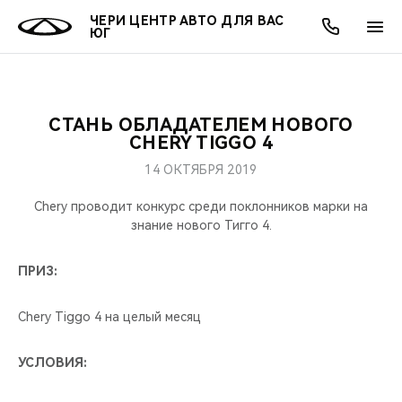
ЧЕРИ ЦЕНТР АВТО ДЛЯ ВАС
ЮГ
СТАНЬ ОБЛАДАТЕЛЕМ НОВОГО
ОНЛАЙН СЕРВИСЫ
ПОКУПАТЕЛЯМ
ВЛАДЕЛЬЦАМ
О КОМПАНИИ
МИР CHERY
МОДЕЛИ
АКЦИИ
CHERY TIGGO 4
14 ОКТЯБРЯ 2019
ВЫБОР И ПОКУПКА
СЕРВИС
АКСЕССУАРЫ
ВЫГОДЫ И АКЦИИ
ВЫБОР И ПОКУПКА
О НАС
ВСЕ МОДЕЛИ
Chery проводит конкурс среди поклонников марки на
КРЕДИТ И СТРАХОВАНИЕ
ЗАПЧАСТИ И АКСЕССУАРЫ
О БРЕНДЕ
КРЕДИТ
МЫ В СОЦСЕТЯХ
знание нового Тигго 4.
КРОССОВЕРЫ
ПОДДЕРЖКА
CHERY В СОЦСЕТЯХ
ПРИЗ:
СЕДАНЫ
CHERY CONNECT
ЛЮДИ CHERY
Chery Tiggo 4 на целый месяц
НОВИНКИ
БЛАГОТВОРИТЕЛЬНОСТЬ
УСЛОВИЯ: