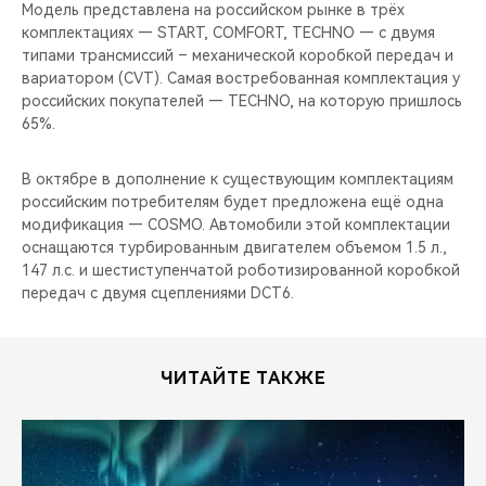
CHERY REMOTE
Модель представлена на российском рынке в трёх
комплектациях — START, COMFORT, TECHNO — с двумя
типами трансмиссий – механической коробкой передач и
CHERY И СПОРТ
вариатором (CVT). Самая востребованная комплектация у
российских покупателей — TECHNO, на которую пришлось
НАШИ МЕРОПРИЯТИЯ
65%.
ВИДЕООБЗОРЫ
В октябре в дополнение к существующим комплектациям
российским потребителям будет предложена ещё одна
CHERY ДЛЯ ДЕТЕЙ
модификация — COSMO. Автомобили этой комплектации
оснащаются турбированным двигателем объемом 1.5 л.,
147 л.с. и шестиступенчатой роботизированной коробкой
передач с двумя сцеплениями DCT6.
ЧИТАЙТЕ ТАКЖЕ