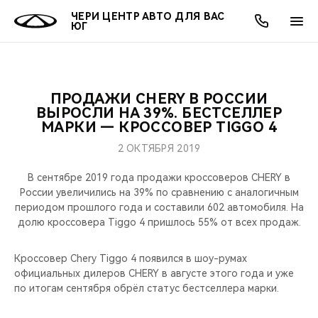
ЧЕРИ ЦЕНТР АВТО ДЛЯ ВАС
ЮГ
ПРОДАЖИ CHERY В РОССИИ
ОНЛАЙН СЕРВИСЫ
ПОКУПАТЕЛЯМ
ВЛАДЕЛЬЦАМ
О КОМПАНИИ
МИР CHERY
МОДЕЛИ
АКЦИИ
ВЫРОСЛИ НА 39%. БЕСТСЕЛЛЕР
МАРКИ — КРОССОВЕР TIGGO 4
ВЫБОР И ПОКУПКА
СЕРВИС
АКСЕССУАРЫ
ВЫГОДЫ И АКЦИИ
ВЫБОР И ПОКУПКА
О НАС
ВСЕ МОДЕЛИ
2 ОКТЯБРЯ 2019
КРЕДИТ И СТРАХОВАНИЕ
ЗАПЧАСТИ И АКСЕССУАРЫ
О БРЕНДЕ
КРЕДИТ
МЫ В СОЦСЕТЯХ
В сентябре 2019 года продажи кроссоверов CHERY в
КРОССОВЕРЫ
России увеличились на 39% по сравнению с аналогичным
периодом прошлого года и составили 602 автомобиля. На
ПОДДЕРЖКА
CHERY В СОЦСЕТЯХ
долю кроссовера Tiggo 4 пришлось 55% от всех продаж.
СЕДАНЫ
CHERY CONNECT
ЛЮДИ CHERY
Кроссовер Chery Tiggo 4 появился в шоу-румах
НОВИНКИ
официальных дилеров CHERY в августе этого года и уже
БЛАГОТВОРИТЕЛЬНОСТЬ
по итогам сентября обрёл статус бестселлера марки.