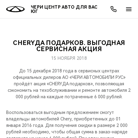
ЧЕРИ ЦЕНТР АВТО ДЛЯ ВАС
ЮГ
CHERYДА ПОДАРКОВ. ВЫГОДНАЯ
ОНЛАЙН СЕРВИСЫ
ПОКУПАТЕЛЯМ
ВЛАДЕЛЬЦАМ
О КОМПАНИИ
МИР CHERY
МОДЕЛИ
АКЦИИ
СЕРВИСНАЯ АКЦИЯ
15 НОЯБРЯ 2018
ВЫБОР И ПОКУПКА
СЕРВИС
АКСЕССУАРЫ
ВЫГОДЫ И АКЦИИ
ВЫБОР И ПОКУПКА
О НАС
ВСЕ МОДЕЛИ
До 15 декабря 2018 года в сервисных центрах
КРЕДИТ И СТРАХОВАНИЕ
ЗАПЧАСТИ И АКСЕССУАРЫ
О БРЕНДЕ
КРЕДИТ
МЫ В СОЦСЕТЯХ
официальных дилеров АО «ЧЕРИ АВТОМОБИЛИ РУС»
КРОССОВЕРЫ
пройдёт акция «CHERYДА подарков», позволяющая
сэкономить на техобслуживании и ремонте автомобиля 2
ПОДДЕРЖКА
CHERY В СОЦСЕТЯХ
000 рублей на каждые потраченные 6 000 рублей.
СЕДАНЫ
CHERY CONNECT
ЛЮДИ CHERY
Воспользоваться выгодным предложением смогут
НОВИНКИ
владельцы автомобилей Chery, приобретенных до 01
БЛАГОТВОРИТЕЛЬНОСТЬ
января 2016 года. Для получения скидки в размере 2 000
рублей необходимо, чтобы общая сумма в заказ-наряде