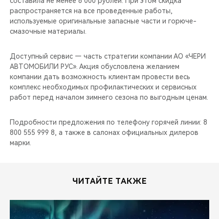
составила не менее 6 000 рублей. При этом скидка
CHERY REMOTE
распространяется на все проведенные работы,
используемые оригинальные запасные части и горюче-
CHERY И СПОРТ
смазочные материалы.
НАШИ МЕРОПРИЯТИЯ
Доступный сервис — часть стратегии компании АО «ЧЕРИ
АВТОМОБИЛИ РУС». Акция обусловлена желанием
ВИДЕООБЗОРЫ
компании дать возможность клиентам провести весь
комплекс необходимых профилактических и сервисных
работ перед началом зимнего сезона по выгодным ценам.
CHERY ДЛЯ ДЕТЕЙ
Подробности предложения по телефону горячей линии: 8
800 555 999 8, а также в салонах официальных дилеров
марки.
ЧИТАЙТЕ ТАКЖЕ