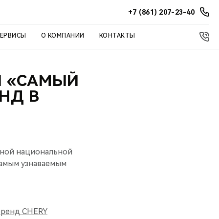
+7 (861) 207-23-40
СЕРВИСЫ
О КОМПАНИИ
КОНТАКТЫ
Л «САМЫЙ
НД В
одной национальной
амым узнаваемым
бренд CHERY