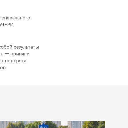
генерального
 «ЧЕРИ
собой результаты
ru — приняли
ных портрета
on.