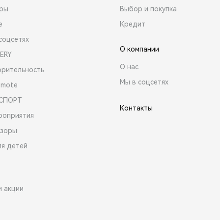
ары
Выбор и покупка
е
Кредит
соцсетях
О компании
ERY
О нас
орительность
Мы в соцсетях
emote
 СПОРТ
Контакты
роприятия
зоры
ля детей
и акции