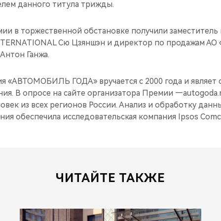
елем данного титула трижды.
ии в торжественной обстановке получили заместитель 
NTERNATIONAL Сю Цзяншэн и директор по продажам АО
нтон Ганжа.
я «АВТОМОБИЛЬ ГОДА» вручается с 2000 года и являет 
ия. В опросе на сайте организатора Премии —autogoda.
еловек из всех регионов России. Анализ и обработку дан
ния обеспечила исследовательская компания Ipsos Comc
ЧИТАЙТЕ ТАКЖЕ