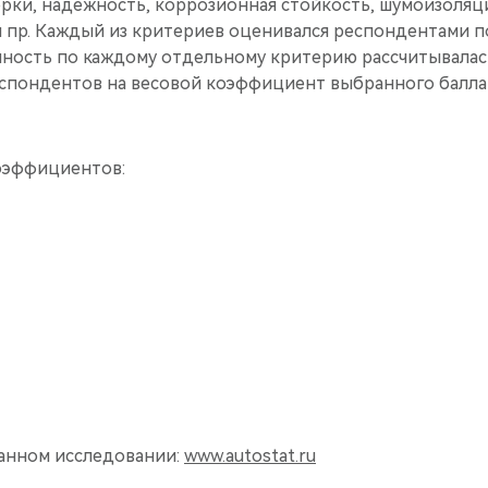
орки, надежность, коррозионная стойкость, шумоизоляц
 пр. Каждый из критериев оценивался респондентами п
нность по каждому отдельному критерию рассчитывалас
спондентов на весовой коэффициент выбранного балла 
оэффициентов:
анном исследовании:
www.autostat.ru