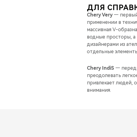
ДЛЯ СПРАВ
Chery Very
— первый
применении в техни
массивная V-образн
водные просторы, а 
дизайнерами из ател
отдельные элементы
Chery IndiS
— передн
преодолевать легко
привлекает людей, 
внимания.