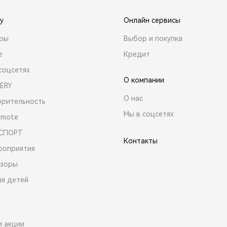
y
Онлайн сервисы
ары
Выбор и покупка
е
Кредит
соцсетях
О компании
ERY
О нас
орительность
Мы в соцсетях
emote
 СПОРТ
Контакты
роприятия
зоры
ля детей
и акции