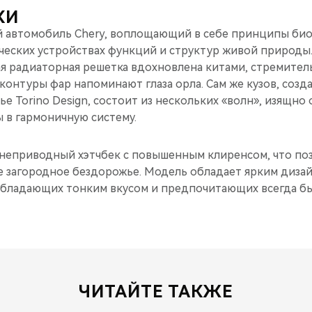
КИ
 автомобиль Chery, воплощающий в себе принципы био
ческих устройствах функций и структур живой природы
ая радиаторная решетка вдохновлена китами, стремите
контуры фар напоминают глаза орла. Сам же кузов, соз
ье Torino Design, состоит из нескольких «волн», изящн
 в гармоничную систему.
еприводный хэтчбек с повышенным клиренсом, что по
е загородное бездорожье. Модель обладает ярким диза
обладающих тонким вкусом и предпочитающих всегда бы
ЧИТАЙТЕ ТАКЖЕ