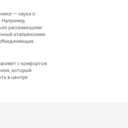
ники — науки о
. Например,
льно рассекающими
данный итальянскими
о объединяющих
зволяет с комфортом
йном, который
ть в центре