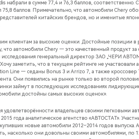
ndis набрали в сумме 77,4 и 76,3 баллов, соответственно.
 75,8 баллов. Примечательно, что автомобили Chery об
представителей китайских брендов, но и именитые япон
.
им клиентам за высокие оценки. Достойные позиции в
 что автомобили Chery — это качественный продукт за 
и исследования генеральный директор ЗАО „ЧЕРИ АВТ
Хочу заметить, что в текущем рейтинге не участвовали
on Line — седаны Bonus 3 и Arrizo 7, а также кроссовер
ента. Они появились на рынке только во второй половин
винки займут в последующих исследованиях лидирующие
омобили достойны самых высоких оценок».
я удовлетворённости владельцев своими легковыми а
 2015 года аналитическое агентство «АВТОСТАТ». Участн
, купивших новые автомобили 2012–2014 годов выпуска.
ть, насколько они довольны своими автомобилями, по 