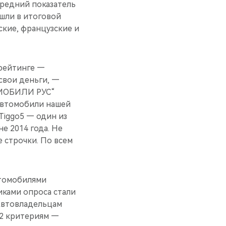
 Средний показатель
ошли в итоговой
ские, французские и
 рейтинге —
свои деньги, —
ОМОБИЛИ РУС“
 автомобили нашей
 Tiggo5 — один из
е 2014 года. Не
 строчки. По всем
втомобилями
иками опроса стали
 Автовладельцам
12 критериям —