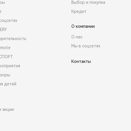
ары
Выбор и покупка
е
Кредит
соцсетях
О компании
ERY
О нас
орительность
Мы в соцсетях
emote
 СПОРТ
Контакты
роприятия
зоры
ля детей
и акции