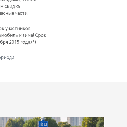
ом скидка
асные части.
ок участников
омобиль к зиме! Срок
ря 2015 года.(*)
ериода