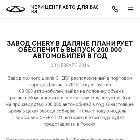
ЧЕРИ ЦЕНТР АВТО ДЛЯ ВАС
ЮГ
ЗАВОД CHERY В ДАЛЯНЕ ПЛАНИРУЕТ
ОНЛАЙН СЕРВИСЫ
ПОКУПАТЕЛЯМ
ВЛАДЕЛЬЦАМ
О КОМПАНИИ
МИР CHERY
МОДЕЛИ
АКЦИИ
ОБЕСПЕЧИТЬ ВЫПУСК 200 000
АВТОМОБИЛЕЙ В ГОД
ВЫБОР И ПОКУПКА
СЕРВИС
АКСЕССУАРЫ
ВЫГОДЫ И АКЦИИ
ВЫБОР И ПОКУПКА
О НАС
ВСЕ МОДЕЛИ
28 ФЕВРАЛЯ 2014
КРЕДИТ И СТРАХОВАНИЕ
ЗАПЧАСТИ И АКСЕССУАРЫ
О БРЕНДЕ
КРЕДИТ
МЫ В СОЦСЕТЯХ
Завод полного цикла CHERY, расположенный в портовом
КРОССОВЕРЫ
городе Далянь, в 2013 году выпустил
100 000 автомобилей, выйдя на половину объема
ПОДДЕРЖКА
CHERY В СОЦСЕТЯХ
расчетной мощности и в перспективе планирует выйти
СЕДАНЫ
на производство 200 000 автомобилей в год. В настоящее
CHERY CONNECT
ЛЮДИ CHERY
время в цехах завода собирают только новую модель —
кроссовер CHERY T21, который в этом году будет
НОВИНКИ
представлен и в России.
БЛАГОТВОРИТЕЛЬНОСТЬ