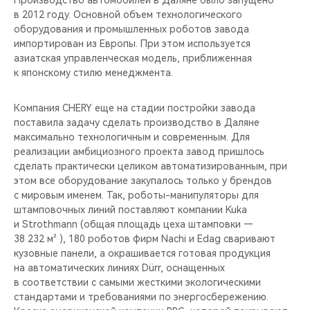
Производство автомобилей в Даляне было запущено
CHERY REMOTE
в 2012 году. Основной объем технологического
оборудования и промышленных роботов завода
CHERY И СПОРТ
импортирован из Европы. При этом используется
азиатская управленческая модель, приближенная
НАШИ МЕРОПРИЯТИЯ
к японскому стилю менеджмента.
ВИДЕООБЗОРЫ
Компания CHERY еще на стадии постройки завода
поставила задачу сделать производство в Даляне
максимально технологичным и современным. Для
CHERY ДЛЯ ДЕТЕЙ
реализации амбициозного проекта завод пришлось
сделать практически целиком автоматизированным, при
этом все оборудование закупалось только у брендов
с мировым именем. Так, роботы-манипуляторы для
штамповочных линий поставляют компании Kuka
и Strothmann (общая площадь цеха штамповки —
38 232 м² ), 180 роботов фирм Nachi и Edag сваривают
кузовные панели, а окрашивается готовая продукция
на автоматических линиях Dürr, оснащенных
в соответствии с самыми жесткими экологическими
стандартами и требованиями по энергосбережению.