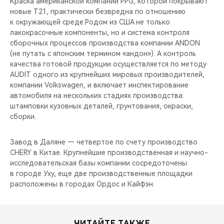
Краска американской компании PPG, которой покрывают
новые T21, практически безвредна по отношению
к окружающей среде.Родом из США не только
лакокрасочные компоненты, но и система контроля
сборочных процессов производства компании ANDON
(не путать с японским термином «андон»). А контроль
качества готовой продукции осуществляется по методу
AUDIT одного из крупнейших мировых производителей,
компании Volkswagen, и включает инспектирование
автомобиля на нескольких стадиях производства:
штамповки кузовных деталей, грунтования, окраски,
сборки.
Завод в Даляне — четвертое по счету производство
CHERY в Китае. Крупнейшие производственная и научно-
исследовательская базы компании сосредоточены
в городе Уху, еще две производственные площадки
расположены в городах Ордос и Кайфэн.
ЧИТАЙТЕ ТАКЖЕ