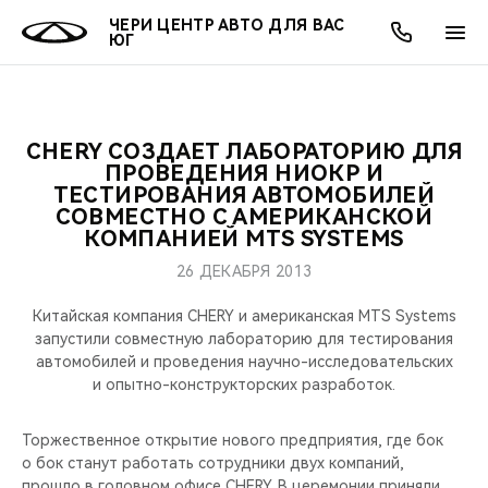
ЧЕРИ ЦЕНТР АВТО ДЛЯ ВАС
ЮГ
CHERY СОЗДАЕТ ЛАБОРАТОРИЮ ДЛЯ
ОНЛАЙН СЕРВИСЫ
ПОКУПАТЕЛЯМ
ВЛАДЕЛЬЦАМ
О КОМПАНИИ
МИР CHERY
МОДЕЛИ
АКЦИИ
ПРОВЕДЕНИЯ НИОКР И
ТЕСТИРОВАНИЯ АВТОМОБИЛЕЙ
СОВМЕСТНО С АМЕРИКАНСКОЙ
ВЫБОР И ПОКУПКА
СЕРВИС
АКСЕССУАРЫ
ВЫГОДЫ И АКЦИИ
ВЫБОР И ПОКУПКА
О НАС
ВСЕ МОДЕЛИ
КОМПАНИЕЙ MTS SYSTEMS
КРЕДИТ И СТРАХОВАНИЕ
ЗАПЧАСТИ И АКСЕССУАРЫ
О БРЕНДЕ
КРЕДИТ
МЫ В СОЦСЕТЯХ
26 ДЕКАБРЯ 2013
КРОССОВЕРЫ
Китайская компания CHERY и американская MTS Systems
ПОДДЕРЖКА
CHERY В СОЦСЕТЯХ
запустили совместную лабораторию для тестирования
СЕДАНЫ
автомобилей и проведения научно-исследовательских
CHERY CONNECT
ЛЮДИ CHERY
и опытно-конструкторских разработок.
НОВИНКИ
БЛАГОТВОРИТЕЛЬНОСТЬ
Торжественное открытие нового предприятия, где бок
о бок станут работать сотрудники двух компаний,
прошло в головном офисе CHERY. В церемонии приняли