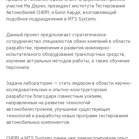
CHERY REMOTE
участие Ма Дерен, президент института Тестирования
Автомобилей CHERY, и Билл Харди, возглавляющий
CHERY И СПОРТ
подобное подразделение в MTS Systems.
НАШИ МЕРОПРИЯТИЯ
Данный проект предполагает стратегическое
сотрудничество специалистов обеих компаний в области
разработки, применения и развития инженерно-
ВИДЕООБЗОРЫ
испытательного оборудования транспортных средств,
изучение актуальных методов работы, а также обучение
CHERY ДЛЯ ДЕТЕЙ
персонала.
Задача лаборатории — стать лидером в области научно-
исследовательских и опытно-конструкторских
разработок благодаря совместным усилиям,
направленным на развитие технологий
автомобилестроения, улучшение существующих
технологий и разработку новых программ тестирования
автомобильных компонентов.
CHERY и MTS Systems ранее уже демонстрировали опыт