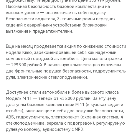
аудиосистему, теперь доступна по цене 335 999 рублей.
CHERY REMOTE
Пассивная безопасность базовой комплектации на
высоком уровне — она включает в себя подушку
CHERY И СПОРТ
безопасности водителя, 3-точечные ремни передних
сидений с аварийными устройствами блокировки
НАШИ МЕРОПРИЯТИЯ
вытяжения и преднатяжителями.
ВИДЕООБЗОРЫ
Еще на месяц продлевается акция по снижению стоимости
модели Kimo, зарекомендовавшей себя как надежный
компактный городской автомобиль. Цена малолитражки
CHERY ДЛЯ ДЕТЕЙ
— 299.900 рублей. В начальную комплектацию включены
две фронтальные подушки безопасности, гидроусилитель
руля, электрические стеклоподъемники.
Доступнее стали автомобили и более высокого класса.
Модель M 11 — теперь от 435.000 рублей. За эту цену
доступны базовые комплектации M 11 (в кузовах седан и
хэтчбек), включающие в себя две подушки безопасности,
ABS, гидроусилитель, электропакет (охранная система, 4
стеклоподъемника, зеркала с подогревом), регулируемую
рулевую колонку, аудиосистему с МР3.