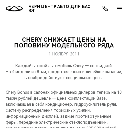
ЧЕРИ ЦЕНТР АВТО ДЛЯ ВАС
ЮГ
CHERY СНИЖАЕТ ЦЕНЫ НА
ОНЛАЙН СЕРВИСЫ
ПОКУПАТЕЛЯМ
ВЛАДЕЛЬЦАМ
О КОМПАНИИ
МИР CHERY
МОДЕЛИ
АКЦИИ
ПОЛОВИНУ МОДЕЛЬНОГО РЯДА
1 НОЯБРЯ 2011
ВЫБОР И ПОКУПКА
СЕРВИС
АКСЕССУАРЫ
ВЫГОДЫ И АКЦИИ
ВЫБОР И ПОКУПКА
О НАС
ВСЕ МОДЕЛИ
Каждый второй автомобиль Chery — со скидкой.
КРЕДИТ И СТРАХОВАНИЕ
ЗАПЧАСТИ И АКСЕССУАРЫ
О БРЕНДЕ
КРЕДИТ
МЫ В СОЦСЕТЯХ
На 4 модели из 8-ми, представленных в линейке компании,
КРОССОВЕРЫ
в ноябре действуют специальные цены.
ПОДДЕРЖКА
CHERY В СОЦСЕТЯХ
СЕДАНЫ
Chery Bonus в салонах официальных дилеров теперь на 10
тысяч рублей дешевле — цена комплектации Base,
CHERY CONNECT
ЛЮДИ CHERY
включающая в себя кондиционер, гидроусилитель руля,
НОВИНКИ
систему распределения тормозных усилий,
БЛАГОТВОРИТЕЛЬНОСТЬ
информационный дисплей, задние противотуманные
фары, передние электрические стеклоподъемники,