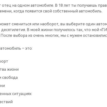
 отец на одном автомобиле. В 18 лет ты получаешь права
емени, когда появится свой собственный автомобиль.
может смениться или наоборот, вы выберите один автом
 десятилетия. В моей жизни получилось так, что мой «Т
После выбора из очень многих, мы с мужем остановились
автомобиль – это:
форт
тва жизни
и свобода
ени
енных ситуациях
ествий