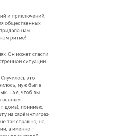
вий и приключений.
ния общественных
 придало нам
ном ритме!
ях. Он может спасти
стренной ситуации.
 Случилось это
илось, муж был в
ык… а я, чтоб вы
ственным
от дома), понимаю,
оту на своём «тигре»
не так страшно, но,
ии, а именно -