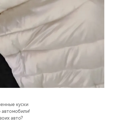
твенные куски
о автомобили!
воих авто?