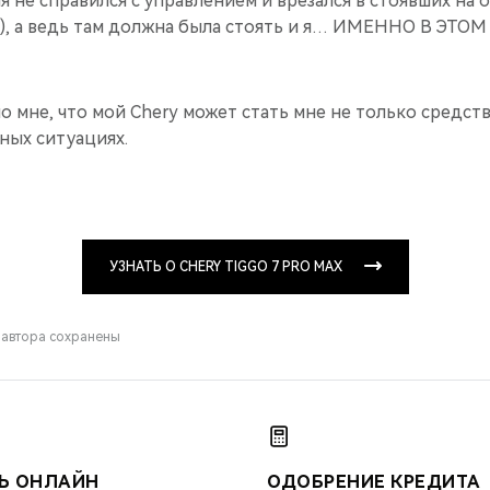
 не справился с управлением и врезался в стоявших на 
), а ведь там должна была стоять и я… ИМЕННО В ЭТ
о мне, что мой Chery может стать мне не только средс
зных ситуациях.
УЗНАТЬ О CHERY TIGGO 7 PRO MAX
 автора сохранены
Ь ОНЛАЙН
ОДОБРЕНИЕ КРЕДИТА