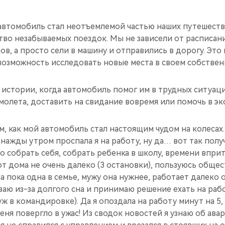
о автомобиль стал неотъемлемой частью наших путешест
во незабываемых поездок. Мы не зависели от расписа
ов, а просто сели в машину и отправились в дорогу. Это
возможность исследовать новые места в своем собствен
истории, когда автомобиль помог им в трудных ситуаци
олета, доставить на свидание вовремя или помочь в эк
м, как мой автомобиль стал настоящим чудом на колесах.
жды утром проспала я на работу, ну да… вот так получ
 собрать себя, собрать ребенка в школу, времени вприт
т дома не очень далеко (3 остановки), пользуюсь обще
 пока одна в семье, мужу она нужнее, работает далеко 
еваю из-за долгого сна и принимаю решение ехать на раб
ж в командировке). Да я опоздала на работу минут на 5, 
меня повергло в ужас! Из сводок новостей я узнаю об авар