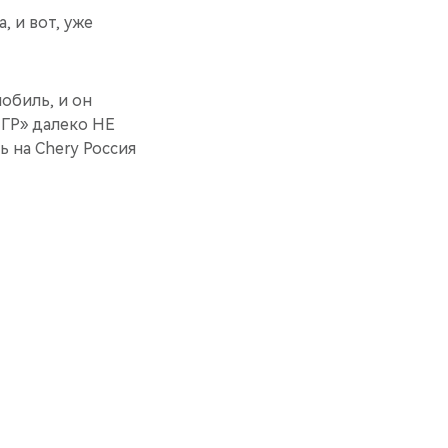
, и вот, уже
обиль, и он
ИГР» далеко НЕ
 на Chery Россия